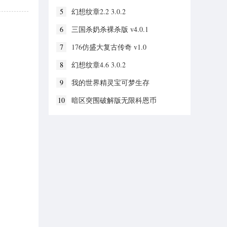
5
幻想纹章2.2 3.0.2
6
三国杀奶杀裸杀版 v4.0.1
7
176仿盛大复古传奇 v1.0
8
幻想纹章4.6 3.0.2
9
我的世界精灵宝可梦生存
v1.19.30.20
10
暗区突围破解版无限科恩币
v1.0.52.52