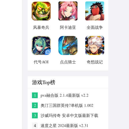
版 vv1.14
宝版最新
vv1.1.14
版 vv5.3.9
风暴奇兵
阿卡迪亚
全面战争
v1.1.1
v1.1.1
模拟器手
机2021版
vv1.1
代号AOI
点点骑士
奇想战记
v1.1.1
v1.1.1
官方 版
本：
v1.0.0
游戏Top榜
1
pvz融合版 2.1.4最新版 v2.2
2
奥汀三国群英传7单机版 1.002
3
沙威玛传奇 安卓中文版最新下载
v1.0.0
4
速度之星 2024最新版 v2.31