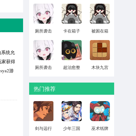
搡 v1.10
单机版
汉化版
v1.1.0
v1.0.4
厕所袭击
卡在箱子
被困在箱
CG存档版
里的女孩
子里的妹
v1.0.4
2026最新
妹 中文版
版 v1.0.3
v1.0.3
动系统允
玩家获得
厕所袭击
超治愈整
木块九宫
ya2游
全cg解锁
理 安卓版
格 最新版
版 v1.0.4
v1.0.7
本下载
v1.7.6
热门推荐
剑与远行
少年三国
巫术纸牌
人全角色
志2无限元
游戏