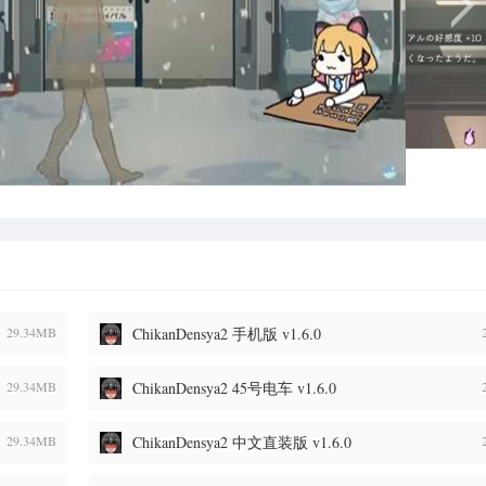
29.34MB
ChikanDensya2 手机版 v1.6.0
29.34MB
ChikanDensya2 45号电车 v1.6.0
29.34MB
ChikanDensya2 中文直装版 v1.6.0