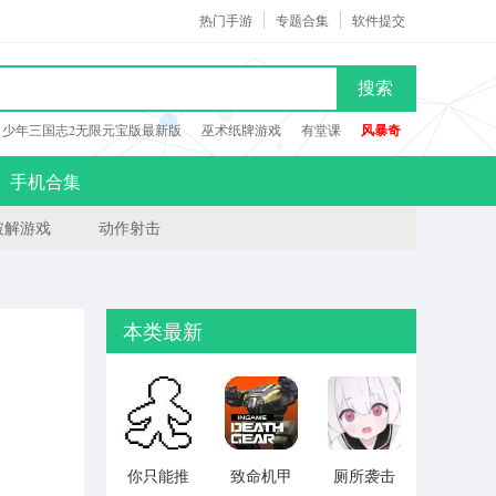
热门手游
专题合集
软件提交
搜索
少年三国志2无限元宝版最新版
巫术纸牌游戏
有堂课
风暴奇
手机合集
破解游戏
动作射击
本类最新
你只能推
致命机甲
厕所袭击