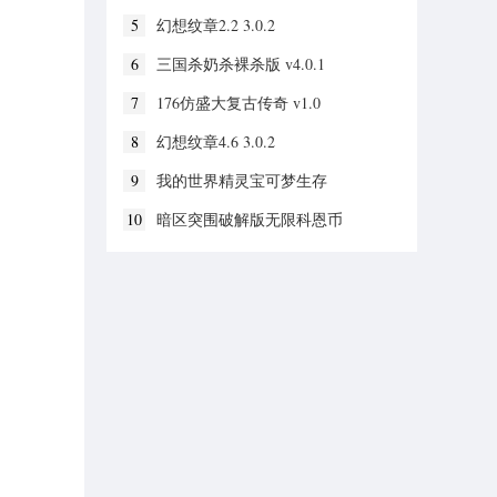
5
幻想纹章2.2 3.0.2
6
三国杀奶杀裸杀版 v4.0.1
7
176仿盛大复古传奇 v1.0
8
幻想纹章4.6 3.0.2
9
我的世界精灵宝可梦生存
v1.19.30.20
10
暗区突围破解版无限科恩币
v1.0.52.52