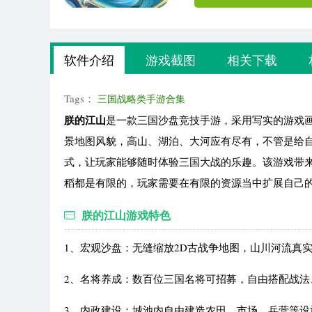
软件介绍
游戏截图
相关下载
Tags：
三国战略类手游合集
朕的江山
是一款三国沙盘竞技手游，采用写实的游戏
景地图风貌，高山、湖泊、大河应有尽有，不管是给
式，让玩家能够随时体验三国大战的乐趣。该游戏带
稻都是有限的，玩家需要在有限的资源当中扩展自己
朕的江山游戏特色
1、宏观沙盘：无缝缩放2D古战争地图，山川河流真
2、名将养成：数百位三国名将可招募，自由搭配战
3、内政建设：城池内自由建造农田、市场、兵营等