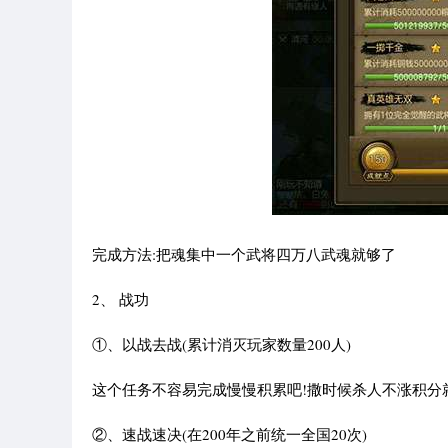
完成方法:把魂集中一个武将四万八武魂就够了
2、 战功
①、以战去战(累计消灭玩家数量200人)
这个任务不容易完成慢慢积累吧!撒时候杀人不涨积分
②、速战速决(在200年之前统一全国20次)