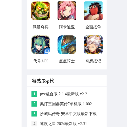
版 vv1.14
宝版最新
vv1.1.14
版 vv5.3.9
风暴奇兵
阿卡迪亚
全面战争
v1.1.1
v1.1.1
模拟器手
机2021版
vv1.1
代号AOI
点点骑士
奇想战记
v1.1.1
v1.1.1
官方 版
本：
v1.0.0
游戏Top榜
1
pvz融合版 2.1.4最新版 v2.2
2
奥汀三国群英传7单机版 1.002
3
沙威玛传奇 安卓中文版最新下载
v1.0.0
4
速度之星 2024最新版 v2.31