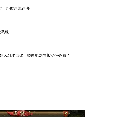
励一起做速战速决
次武魂
出9人组攻击你，顺便把剧情长沙任务做了