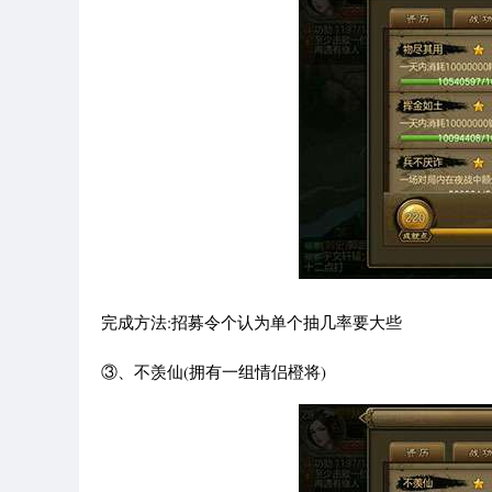
完成方法:招募令个认为单个抽几率要大些
③、不羡仙(拥有一组情侣橙将)