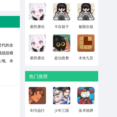
搡 v1.10
单机版
汉化版
v1.1.0
v1.0.4
厕所袭击
卡在箱子
被困在箱
CG存档版
里的女孩
子里的妹
v1.0.4
2026最新
妹 中文版
版 v1.0.3
v1.0.3
时代的全
情战役模
厕所袭击
超治愈整
木块九宫
土地、水
全cg解锁
理 安卓版
格 最新版
版 v1.0.4
v1.0.7
本下载
v1.7.6
热门推荐
剑与远行
少年三国
巫术纸牌
人全角色
志2无限元
游戏