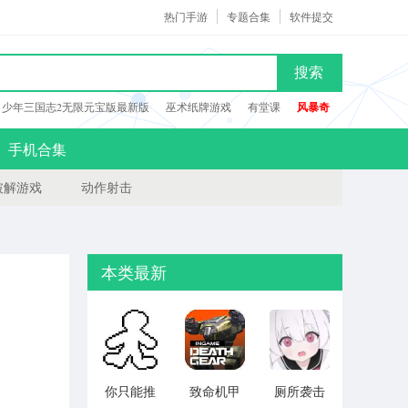
热门手游
专题合集
软件提交
搜索
少年三国志2无限元宝版最新版
巫术纸牌游戏
有堂课
风暴奇
手机合集
破解游戏
动作射击
本类最新
你只能推
致命机甲
厕所袭击