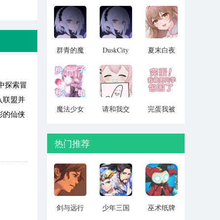
吧 汉化版
露娜的灾
男同学包
v1.0
难 官方正
围了 完整
版 v1.0
版 v0.8.2
群青的魔
DuskCity
夏末白夜
汉化版
女 2026最
v1.0
v1.00
新版
v1.00
中探索冒
入联盟并
魔法少女
请和我交
完蛋我被
彩的仙侠
露娜的灾
往吧孙笑
男同学包
难 安卓移
川前辈
围了 1.0.6
植版 v1.0
2026最新
最新版
热门推荐
版 v1.0
v1.0.6
剑与远行
少年三国
巫术纸牌
人全角色
志2无限元
游戏