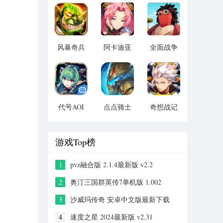
版 vv1.14
宝版最新
vv1.1.14
版 vv5.3.9
风暴奇兵
阿卡迪亚
全面战争
v1.1.1
v1.1.1
模拟器手
机2021版
vv1.1
代号AOI
点点骑士
奇想战记
v1.1.1
v1.1.1
官方 版
本：
v1.0.0
游戏Top榜
1
pvz融合版 2.1.4最新版 v2.2
2
奥汀三国群英传7单机版 1.002
3
沙威玛传奇 安卓中文版最新下载
v1.0.0
4
速度之星 2024最新版 v2.31