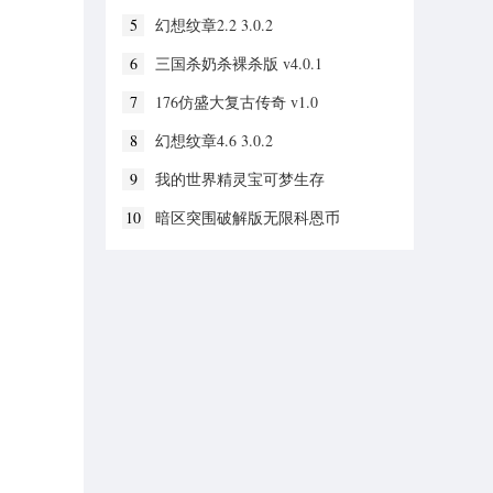
5
幻想纹章2.2 3.0.2
6
三国杀奶杀裸杀版 v4.0.1
7
176仿盛大复古传奇 v1.0
8
幻想纹章4.6 3.0.2
9
我的世界精灵宝可梦生存
v1.19.30.20
10
暗区突围破解版无限科恩币
v1.0.52.52