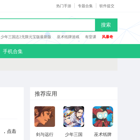
热门手游
专题合集
软件提交
搜索
少年三国志2无限元宝版最新版
巫术纸牌游戏
有堂课
风暴奇
手机合集
推荐应用
】，点击
剑与远行
少年三国
巫术纸牌