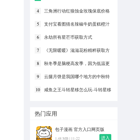
4
三角洲行动红狼蚀金玫瑰保底价格
5
支付宝看图猜名辣椒牛奶蛋糕橙汁
答案分享
6
永劫所有星芒币获取方式
7
《无限暖暖》滋滋花粉精粹获取方
法
8
秋冬季是脑梗高发季，因为低温更
容易
9
云腿月饼是我国哪个地方的中秋特
色美食
10
咸鱼之王斗转星移怎么玩-斗转星移
活动介绍
热门应用
包子漫画 官方入口网页版
v1.0
进入
1.48 MB |
11-22