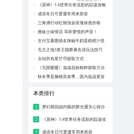
《原神》5.8世界任务流彩的踪迹攻略
成语冬日可爱通常用来形容
三角洲行动红狼蚀金玫瑰保底价格
撩妹土味情话 耳听爱情的声音！
支付宝看图猜名辣椒牛奶蛋糕橙汁答
案分享
无主之地3兽王隐匿暴击流玩法技巧
永劫所有星芒币获取方式
《无限暖暖》滋滋花粉精粹获取方法
秋冬季是脑梗高发季，因为低温更容
易
本类排行
1
梦幻模拟战灼眼的辉光通关心得分
享
2
《原神》5.8世界任务流彩的踪迹攻
略
3
成语冬日可爱通常用来形容