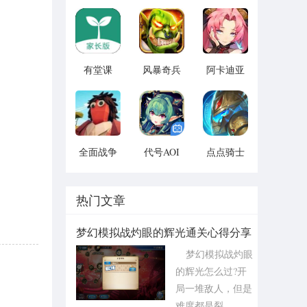
人全角色
志2无限元
游戏
版 vv1.14
宝版最新
vv1.1.14
版 vv5.3.9
有堂课
风暴奇兵
阿卡迪亚
v1.2.2
v1.1.1
v1.1.1
全面战争
代号AOI
点点骑士
模拟器手
v1.1.1
v1.1.1
机2021版
vv1.1
热门文章
梦幻模拟战灼眼的辉光通关心得分享
梦幻模拟战灼眼
的辉光怎么过?开
局一堆敌人，但是
难度都是裂...