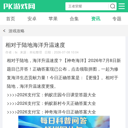
首页
安卓
苹果
合集
资讯
专题
安卓应用
安卓游戏
游戏攻略
休闲益智
体育竞速
卡牌棋牌
相对于陆地海洋升温速度
作者：llx 来源：本站整理 日期：2026-07-08 10:04
模拟经营
角色扮演
策略塔防
相对于陆地，海洋升温速度？【神奇海洋】2026年7月8日新
题目已开答！正确答案现已公布，点击领取拼图，一起为修
冒险解谜
赛车游戏
破解游戏
复海洋生态贡献力量！今日正确答案是：【更慢】。‌相对于
陆地，海洋升温速度更慢。
动作射击
>>>>2026支付宝：蚂蚁庄园今日课堂答题大全
>>>>2026支付宝：蚂蚁新村今天正确答案大全
>>>>2026支付宝：神奇海洋今日正确答案大全