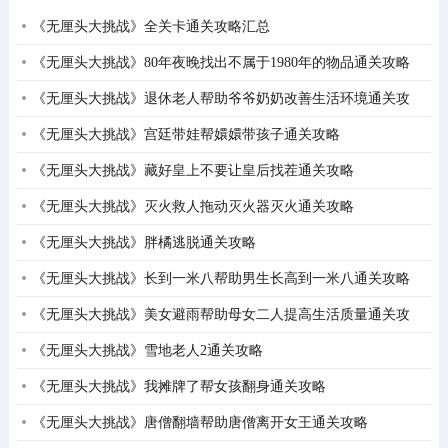
《无厘头大挑战》全关卡通关攻略汇总
《无厘头大挑战》80年夜晚找出不属于1980年的物品通关攻略
《无厘头大挑战》退休老人帮助爷爷奶奶改善生活环境通关攻
略
《无厘头大挑战》宫廷带娃帮嬛嬛带孩子通关攻略
《无厘头大挑战》藏好皇上不要让皇后找茬通关攻略
《无厘头大挑战》灭火救人拖动灭火器灭火通关攻略
《无厘头大挑战》胖橘逃脱通关攻略
《无厘头大挑战》长到一米八帮助男生长高到一米八通关攻略
《无厘头大挑战》美女避雨帮助母女二人提高生活质量通关攻
略
《无厘头大挑战》雪地老人2通关攻略
《无厘头大挑战》我摊牌了帮女孩翻身通关攻略
《无厘头大挑战》唐僧翻墙帮助唐僧离开女王通关攻略