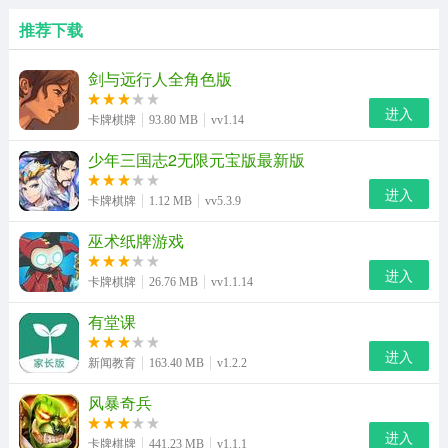
推荐下载
剑与远行人全角色版
进入
卡牌棋牌
93.80 MB
vv1.14
少年三国志2无限元宝版最新版
进入
卡牌棋牌
1.12 MB
vv5.3.9
巫术纸牌游戏
进入
卡牌棋牌
26.76 MB
vv1.1.14
有堂课
进入
新闻教育
163.40 MB
v1.2.2
风暴奇兵
进入
卡牌棋牌
441.23 MB
v1.1.1