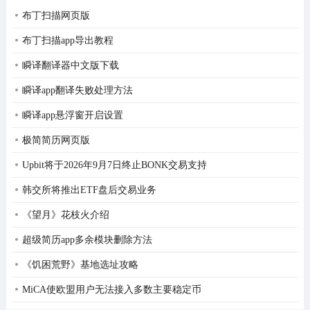
布丁扫描网页版
布丁扫描app导出教程
瞬译翻译器中文版下载
瞬译app翻译失败处理方法
瞬译app悬浮窗开启设置
极简简历网页版
Upbit将于2026年9月7日终止BONK交易支持
韩交所将推出ETF盘后交易业务
《望月》花枝火介绍
超级简历app多余模块删除方法
《饥困荒野》基地选址攻略
MiCA使欧盟用户无法接入多数主要稳定币