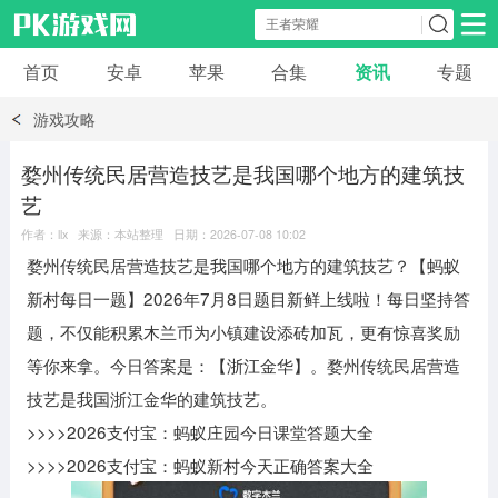
首页
安卓
苹果
合集
资讯
专题
安卓应用
安卓游戏
游戏攻略
休闲益智
体育竞速
卡牌棋牌
婺州传统民居营造技艺是我国哪个地方的建筑技
艺
模拟经营
角色扮演
策略塔防
作者：llx 来源：本站整理 日期：2026-07-08 10:02
婺州传统民居营造技艺是我国哪个地方的建筑技艺？【蚂蚁
冒险解谜
赛车游戏
破解游戏
新村每日一题】2026年7月8日题目新鲜上线啦！每日坚持答
题，不仅能积累木兰币为小镇建设添砖加瓦，更有惊喜奖励
动作射击
等你来拿。今日答案是：【浙江金华】。婺州传统民居营造
技艺是我国浙江金华的建筑技艺。
>>>>2026支付宝：蚂蚁庄园今日课堂答题大全
>>>>2026支付宝：蚂蚁新村今天正确答案大全