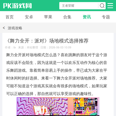
首页
安卓
苹果
合集
资讯
专题
安卓应用
安卓游戏
游戏攻略
休闲益智
体育竞速
卡牌棋牌
《舞力全开：派对》场地模式选择推荐
作者：llx 来源：本站整理 日期：2026-06-03 10:09
模拟经营
角色扮演
策略塔防
舞力全开派对场地模式怎么选？喜欢跳舞的朋友对于这个游
戏应该不会陌生，因为这就是一个以欢乐互动作为核心的音
冒险解谜
赛车游戏
破解游戏
乐舞蹈游戏。靠着简单容易上手的操作，早已成为大家在平
时休闲时的好选择。来看一下舞力全开派对场地推荐。大家
动作射击
可能不知道这个游戏其实就会有很多的场地模式，如果玩家
可以正确的选择，那自然就可以享受游戏的趣味性。