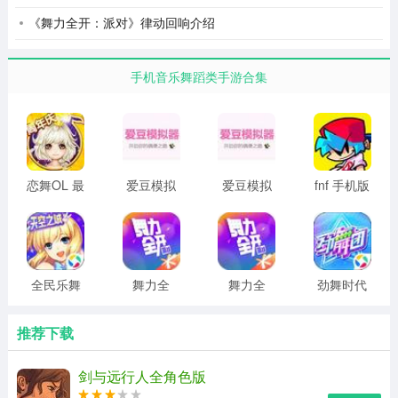
《舞力全开：派对》律动回响介绍
手机音乐舞蹈类手游合集
恋舞OL 最
爱豆模拟
爱豆模拟
fnf 手机版
新版本
器 官方正
器游戏 官
下载
版
方正版
全民乐舞
舞力全
舞力全
劲舞时代
安卓版
开：派对
开：派对
官方网站
2026最新
入口
推荐下载
版
剑与远行人全角色版