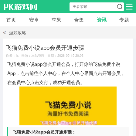
首页
安卓
苹果
合集
资讯
专题
安卓应用
安卓游戏
游戏攻略
休闲益智
体育竞速
卡牌棋牌
飞猫免费小说app会员开通步骤
作者：llx 来源：本站整理 日期：2026-05-15 20:03
模拟经营
角色扮演
策略塔防
飞猫免费小说app怎么开通会员，打开你的飞猫免费小说
App，点击前往个人中心，在个人中心界面点击开通会员，
冒险解谜
赛车游戏
破解游戏
在会员中心点击支付，成功开通会员。
动作射击
飞猫免费小说app会员开通步骤：