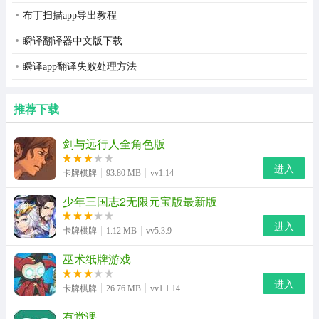
布丁扫描app导出教程
瞬译翻译器中文版下载
瞬译app翻译失败处理方法
推荐下载
剑与远行人全角色版
进入
卡牌棋牌
93.80 MB
vv1.14
少年三国志2无限元宝版最新版
进入
卡牌棋牌
1.12 MB
vv5.3.9
巫术纸牌游戏
进入
卡牌棋牌
26.76 MB
vv1.1.14
有堂课