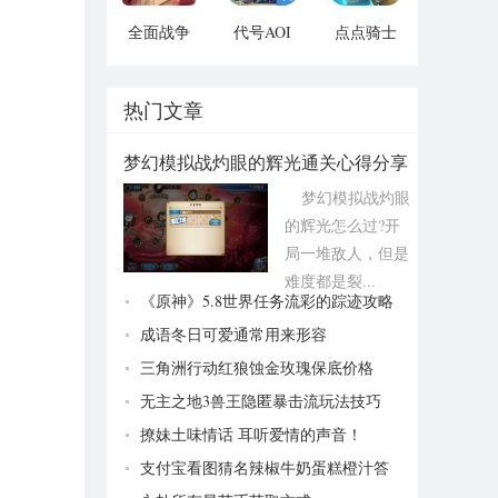
全面战争
代号AOI
点点骑士
模拟器手
v1.1.1
v1.1.1
机2021版
vv1.1
热门文章
梦幻模拟战灼眼的辉光通关心得分享
梦幻模拟战灼眼
的辉光怎么过?开
局一堆敌人，但是
难度都是裂...
《原神》5.8世界任务流彩的踪迹攻略
成语冬日可爱通常用来形容
三角洲行动红狼蚀金玫瑰保底价格
无主之地3兽王隐匿暴击流玩法技巧
撩妹土味情话 耳听爱情的声音！
支付宝看图猜名辣椒牛奶蛋糕橙汁答
案分享