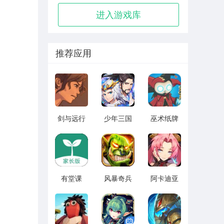
进入游戏库
推荐应用
剑与远行
少年三国
巫术纸牌
人全角色
志2无限元
游戏
版 vv1.14
宝版最新
vv1.1.14
版 vv5.3.9
有堂课
风暴奇兵
阿卡迪亚
v1.2.2
v1.1.1
v1.1.1