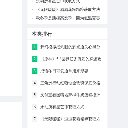
永劫所有星芒币获取方式
《无限暖暖》滋滋花粉精粹获取方法
秋冬季是脑梗高发季，因为低温更容
易
本类排行
1
梦幻模拟战灼眼的辉光通关心得分
享
2
《原神》5.8世界任务流彩的踪迹攻
略
3
成语冬日可爱通常用来形容
4
三角洲行动红狼蚀金玫瑰保底价格
5
支付宝看图猜名辣椒牛奶蛋糕橙汁
答案分享
6
永劫所有星芒币获取方式
7
《无限暖暖》滋滋花粉精粹获取方
法