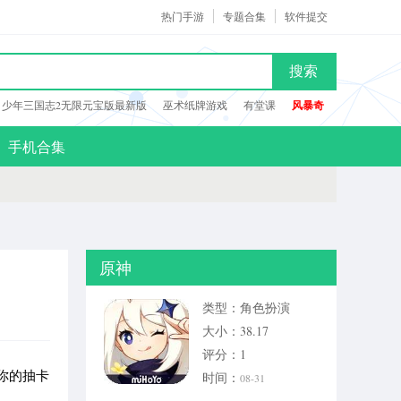
热门手游
专题合集
软件提交
搜索
少年三国志2无限元宝版最新版
巫术纸牌游戏
有堂课
风暴奇
手机合集
原神
类型：角色扮演
大小：38.17
评分：1
你的抽卡
时间：
08-31