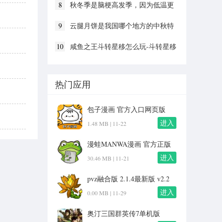
8
秋冬季是脑梗高发季，因为低温更
容易
9
云腿月饼是我国哪个地方的中秋特
色美食
10
咸鱼之王斗转星移怎么玩-斗转星移
活动介绍
热门应用
包子漫画 官方入口网页版
v1.0
进入
1.48 MB |
11-22
漫蛙MANWA漫画 官方正版
入口下载 v2.0
进入
30.46 MB |
11-21
pvz融合版 2.1.4最新版 v2.2
进入
0.00 MB |
11-29
奥汀三国群英传7单机版