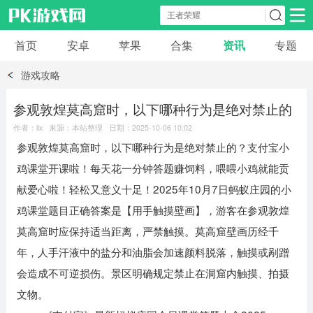
首页
安卓
苹果
合集
资讯
专题
安卓应用
安卓游戏
游戏攻略
休闲益智
体育竞速
卡牌棋牌
参观敦煌莫高窟时，以下哪种行为是绝对禁止的
作者：llx 来源：本站整理 日期：2025-10-06 10:02
模拟经营
角色扮演
策略塔防
参观敦煌莫高窟时，以下哪种行为是绝对禁止的？支付宝小
鸡课堂开课啦！每天花一分钟答题赚饲料，喂喂小鸡就能贡
冒险解谜
赛车游戏
破解游戏
献爱心啦！轻松又意义十足！2025年10月7日蚂蚁庄园的小
鸡课堂题目正确答案是【用手触摸壁画】，‌游客在参观敦煌
动作射击
莫高窟时应保持适当距离，严禁触摸。莫高窟壁画历经千
年，人手汗液中的盐分和油脂会加速颜料脱落，触摸或剐蹭
会造成不可逆损伤。景区明确规定禁止在洞窟内触摸、拍摄
文物。 ‌