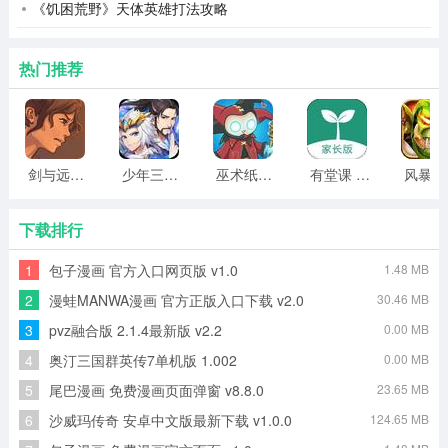
《饥困荒野》天体英雄打法攻略
热门推荐
剑与远行人全角色版 vv1.14
少年三国志2无限元宝版最新版 vv5.3.9
巫术纸牌游戏 vv1.1.14
有堂课 v1.2.2
风
下载排行
1
包子漫画 官方入口网页版 v1.0
1.48 MB
2
漫蛙MANWA漫画 官方正版入口下载 v2.0
30.46 MB
3
pvz融合版 2.1.4最新版 v2.2
0.00 MB
4
奥汀三国群英传7单机版 1.002
0.00 MB
5
尾巴漫画 免费漫画页面弹窗 v8.8.0
23.65 MB
6
沙威玛传奇 安卓中文版最新下载 v1.0.0
124.65 MB