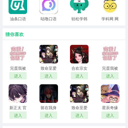
拥有十多年的教辅图书研发和出版经验；
油条口语
咕噜口语
轻松学韩
学科网 网
3、大家可以轻松愉悦的在线学习，可以在更短的时间内掌
免费版
语 电子版
页版
握到更多的技巧，实现更快捷的备考。
猜你喜欢
小编简评
万向教育App是一款让无数人都可以更轻松获取到最新考
点资讯的教育平台，名师汇聚，覆盖了很多不同专业的最
新课程资料，以视频讲解的方式去进行知识点展示，让有
完蛋我被
致命至爱
合欢宗女
完蛋我被
男同学包
中文版
修传 汉化
男同学包
需要的人可以直观了解清楚每一个题目所要考的内容，可
进入
进入
进入
进入
围了 官方
版
围了 正版
以更精准把握考点变化，以比较轻松的方式提升学员分
正版
数。
新正太 官
留在我身
致命至爱
星辰奇缘
方正版
边
汉化版
最新版
进入
进入
进入
进入