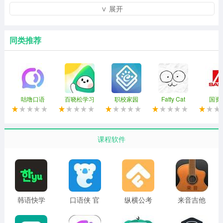
握到更多的技巧，实现更快捷的备考；
∨ 展开
3、万向教育帮助学员利用碎片化的时间听课做练习巩固学
习成果，顺利通过考试，提升自己的分数。
同类推荐
基本介绍
万向教育app是一款口碑一级棒的综合备考资讯平台。万
向教育管理平台覆盖各个领域各个专业，万向教育不仅拥
咕噜口语
百晓松学习
职校家园
Fatty Cat
国资
有丰富的学习资源，通过万向教育app还能了解第一手最
新的教育通知资讯!用最快的速度掌握更多的知识点，顺利
通过各项考试，往年真题、学习资料应有尽有，随时都可
课程软件
以来练习，能够满足所有用户的学习需求。
软件亮点
1、万向教育课程主要针对小学、初中和高中，通过生动有
韩语快学
口语侠 官
纵横公考
来音吉他
趣的动画形式讲解知识点；
免费版
方正版
官网版
2、万向思维是目前K12领域最专业的教育研发机构之一，