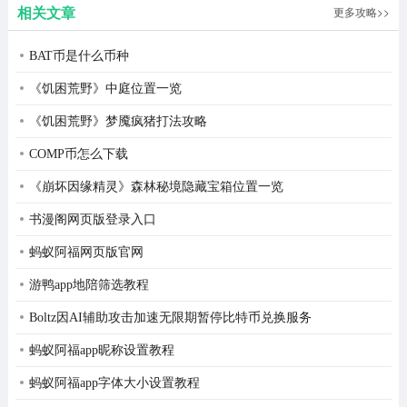
相关文章
更多攻略>>
BAT币是什么币种
《饥困荒野》中庭位置一览
《饥困荒野》梦魇疯猪打法攻略
COMP币怎么下载
《崩坏因缘精灵》森林秘境隐藏宝箱位置一览
书漫阁网页版登录入口
蚂蚁阿福网页版官网
游鸭app地陪筛选教程
Boltz因AI辅助攻击加速无限期暂停比特币兑换服务
蚂蚁阿福app昵称设置教程
蚂蚁阿福app字体大小设置教程