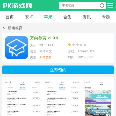
首页
安卓
苹果
合集
资讯
专题
安卓应用
安卓游戏
新闻教育
休闲益智
体育竞速
卡牌棋牌
万向教育 v1.0.0
大小：33.30 MB
模拟经营
角色扮演
策略塔防
语言：简体中文
系统：Android, iOS
类别：
新闻教育
时间：2026-08-01
冒险解谜
赛车游戏
破解游戏
立即预约
动作射击