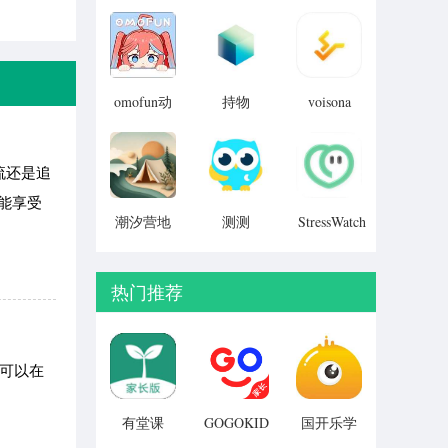
v8.050.20
manwa3
小说 苹果
官方链接
版 v7.2.9
苹果版
v1.0
omofun动
持物
voisona
v1.0
漫
v2.0.4
iosv3.0.0
最新版
流还是追
v3.0.0
就能享受
潮汐营地
测测
StressWatch
v3.1.5
v1.1
v10.41.0
热门推荐
都可以在
有堂课
GOGOKID
国开乐学
英语
v1.2.2
版本：