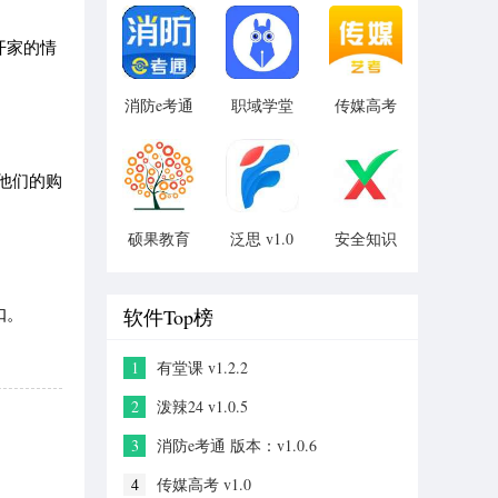
v2.2.0
1.0.0.7
开家的情
消防e考通
职域学堂
传媒高考
版本：
版本：
v1.0
v1.0.6
v1.0
享他们的购
硕果教育
泛思 v1.0
安全知识
v1.0
答题
v2.1.2
扣。
软件Top榜
1
有堂课 v1.2.2
2
泼辣24 v1.0.5
3
消防e考通 版本：v1.0.6
4
传媒高考 v1.0