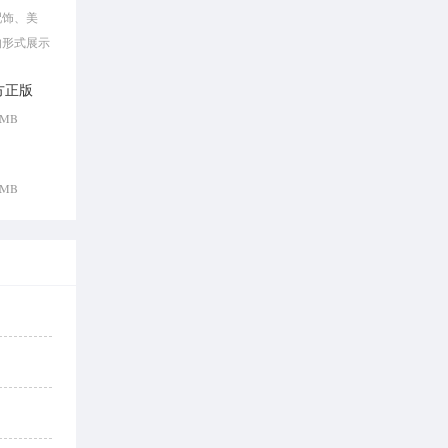
配饰、美
的形式展示
购买心仪的
方正版
2 MB
0 MB