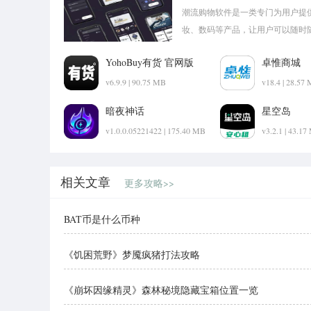
潮流购物软件是一类专门为用户提
妆、数码等产品，让用户可以随时
给用户，让用户可以轻松浏览各种
YohoBuy有货 官网版
卓惟商城
商品。
v6.9.9 | 90.75 MB
v18.4 | 28.57
暗夜神话
星空岛
v1.0.0.05221422 | 175.40 MB
v3.2.1 | 43.1
相关文章
更多攻略>>
BAT币是什么币种
《饥困荒野》梦魇疯猪打法攻略
《崩坏因缘精灵》森林秘境隐藏宝箱位置一览