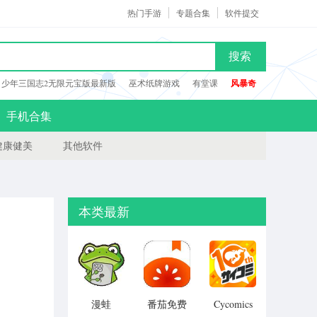
热门手游
专题合集
软件提交
搜索
少年三国志2无限元宝版最新版
巫术纸牌游戏
有堂课
风暴奇
手机合集
健康健美
其他软件
本类最新
漫蛙
番茄免费
Cycomics