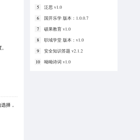
5
泛思 v1.0
6
国开乐学 版本：1.0.0.7
7
硕果教育 v1.0
8
职域学堂 版本：v1.0
度。
9
安全知识答题 v2.1.2
10
呦呦诗词 v1.0
的选择，