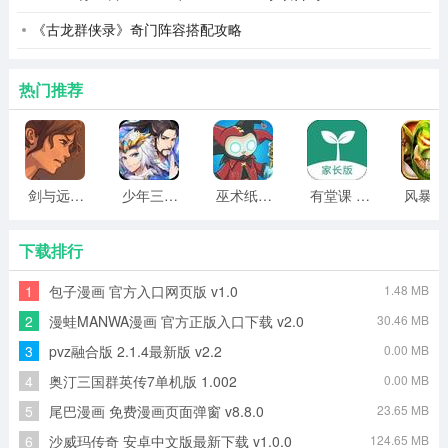
《古龙群侠录》奇门阵容搭配攻略
热门推荐
剑与远行人全角色版 vv1.14
少年三国志2无限元宝版最新版 vv5.3.9
巫术纸牌游戏 vv1.1.14
有堂课 v1.2.2
风
下载排行
1
包子漫画 官方入口网页版 v1.0
1.48 MB
2
漫蛙MANWA漫画 官方正版入口下载 v2.0
30.46 MB
3
pvz融合版 2.1.4最新版 v2.2
0.00 MB
4
奥汀三国群英传7单机版 1.002
0.00 MB
5
尾巴漫画 免费漫画页面弹窗 v8.8.0
23.65 MB
6
沙威玛传奇 安卓中文版最新下载 v1.0.0
124.65 MB