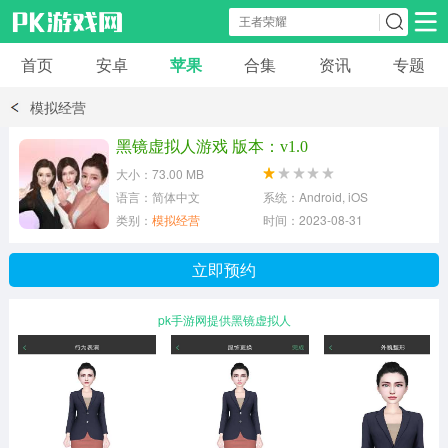
首页
安卓
苹果
合集
资讯
专题
安卓应用
安卓游戏
模拟经营
休闲益智
体育竞速
卡牌棋牌
黑镜虚拟人游戏 版本：v1.0
大小：73.00 MB
模拟经营
角色扮演
策略塔防
语言：简体中文
系统：Android, iOS
类别：
模拟经营
时间：2023-08-31
冒险解谜
赛车游戏
破解游戏
立即预约
动作射击
pk手游网提供黑镜虚拟人