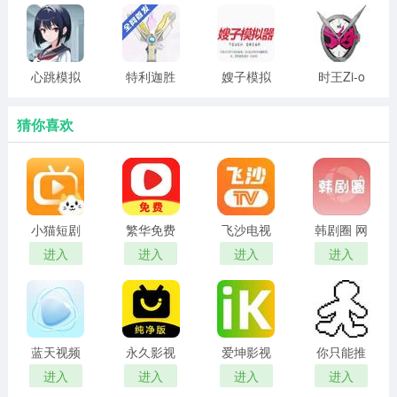
站入口
拟器游戏
心跳模拟
特利迦胜
嫂子模拟
时王Zi-o
器 汉化直
利神光棒
器 官网版
模拟器 豪
装
模拟器
华版
猜你喜欢
2026最新
版
小猫短剧
繁华免费
飞沙电视
韩剧圈 网
红包版
短剧 在线
tv官网版
页版
进入
进入
进入
进入
观看
蓝天视频
永久影视
爱坤影视
你只能推
免费无广
电视版
官网入口
搡
进入
进入
进入
进入
告追剧