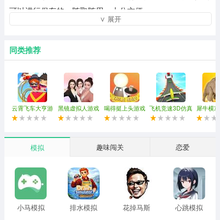
可以进行保存的，随取随用，十分方便。
∨ 展开
3、多次的尝试为你带来的是你的最重要的一次成功，到那
个时候你就是真的成功了。你花费的时间也是值得的。
同类推荐
黑镜虚拟人游戏玩法：
1、千万不要忘记了，你的努力都是会有结果的，当然了你
也要记住，你的操作都是有极限的，不要太夸张哦。
云霄飞车大亨游
黑镜虚拟人游戏
喝得挺上头游戏
飞机竞速3D仿真
犀牛横冲
2、个人还是比较喜欢自然一点的，当然了， 这个完全看
戏
器游戏
市模拟
你个人的喜好了，就算是恶搞也是可以的。
趣味闯关
恋爱
模拟
3、个人比较推荐先用3D动漫化，然后再进行捏脸，这样
的话可信度高一些，而且乐趣也是多一些。
黑镜虚拟人游戏测评：
你的美丽与否完全就是看你自己的手法了。
小马模拟
排水模拟
花掉马斯
心跳模拟
器 官方网
器 免费版
克的钱 模
器 正版