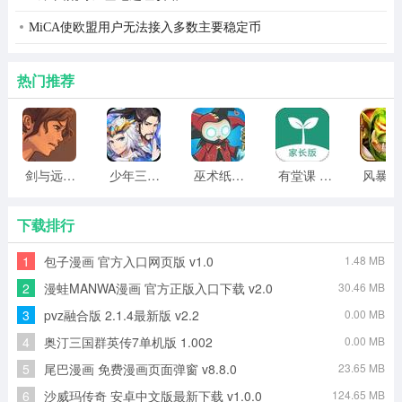
MiCA使欧盟用户无法接入多数主要稳定币
热门推荐
剑与远行人全角色版 vv1.14
少年三国志2无限元宝版最新版 vv5.3.9
巫术纸牌游戏 vv1.1.14
有堂课 v1.2.2
风
下载排行
1
包子漫画 官方入口网页版 v1.0
1.48 MB
2
漫蛙MANWA漫画 官方正版入口下载 v2.0
30.46 MB
3
pvz融合版 2.1.4最新版 v2.2
0.00 MB
4
奥汀三国群英传7单机版 1.002
0.00 MB
5
尾巴漫画 免费漫画页面弹窗 v8.8.0
23.65 MB
6
沙威玛传奇 安卓中文版最新下载 v1.0.0
124.65 MB