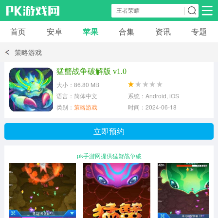
首页
安卓
苹果
合集
资讯
专题
安卓应用
安卓游戏
策略游戏
休闲益智
体育竞速
卡牌棋牌
猛蟹战争破解版 v1.0
大小：86.80 MB
模拟经营
角色扮演
策略塔防
语言：简体中文
系统：Android, iOS
类别：
策略游戏
时间：2024-06-18
冒险解谜
赛车游戏
破解游戏
立即预约
动作射击
pk手游网提供猛蟹战争破