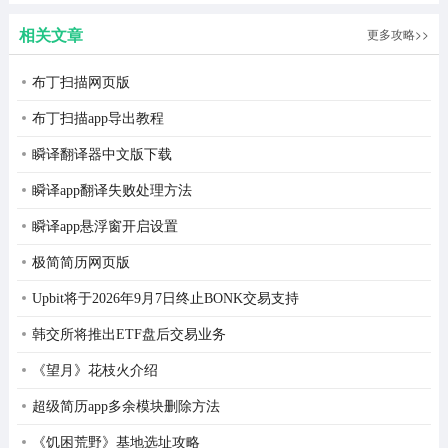
植版
2026最新
相关文章
更多攻略>>
版
布丁扫描网页版
布丁扫描app导出教程
瞬译翻译器中文版下载
瞬译app翻译失败处理方法
瞬译app悬浮窗开启设置
极简简历网页版
Upbit将于2026年9月7日终止BONK交易支持
韩交所将推出ETF盘后交易业务
《望月》花枝火介绍
超级简历app多余模块删除方法
《饥困荒野》基地选址攻略