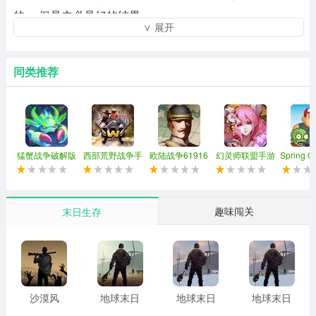
的， 但是未必是好的结果。
∨ 展开
3、不过这并不重要，你要清楚的是，你的所有的好结果都
是你努力的出来的，这样你就能够明白了。
同类推荐
猛蟹战争破解版玩法：
1、虽然你的战斗非常精彩，但是如果最后输了的话，不仅
仅你要死亡，而且你的努力也就成为了笑话。
猛蟹战争破解版
西部荒野战争手
欧陆战争61916
幻灵师联盟手游
Spring O
2、我不知道你能不能够去接受这一点，反正我是不能够接
游
破解版
游
受的，我可以不成功，但是我们不能被人嘲笑。
趣味闯关
末日生存
3、至少我们的努力付出的东西要得到所有人的尊重才行，
要么不出手，出手就是要胜利才行。
猛蟹战争破解版测评：
如果你意识到了这一点的话，你距离常胜将军已经不远
沙漠风
地球末日
地球末日
地球末日
暴：末日
生存 安卓
生存 修改
生存 手游
了。这是真的。