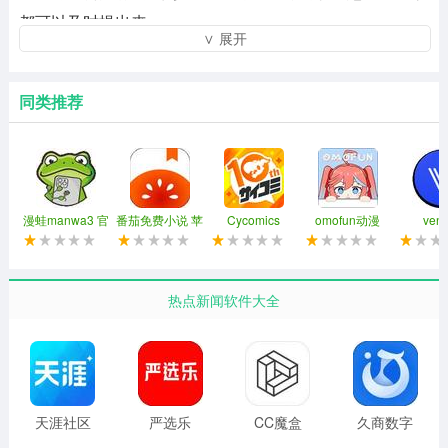
都可以及时提出来。
∨ 展开
3、绥江融媒是绥江在县级融媒体中心建设过程中的创新和
实践。
同类推荐
基本介绍
绥江融媒是一款绥江本地生活新闻客户端，用户们在平台
上就可以看到时下一手最新的热点信息，没有时间和空间
漫蛙manwa3 官
番茄免费小说 苹
Cycomics
omofun动漫
ven
的限制，随时随地就可以享受更加省心优质的服务。在手
方链接苹果版
果版
iosv3.0.0最新版
机上就可以看到时下一手最新的热点信息，没有时间和空
间的限制，随时随地就可以享受更加省心优质的服务哦!
热点新闻软件大全
软件亮点
只要轻轻拨动手指，掌上魔幻板块应有尽有，让你随时随
地看纳溪、看世界。
天涯社区
严选乐
CC魔盒
久商数字
展现您用手机抓拍的各类新闻事件及趣事，参与各种话题
官方网站
TV版
平台