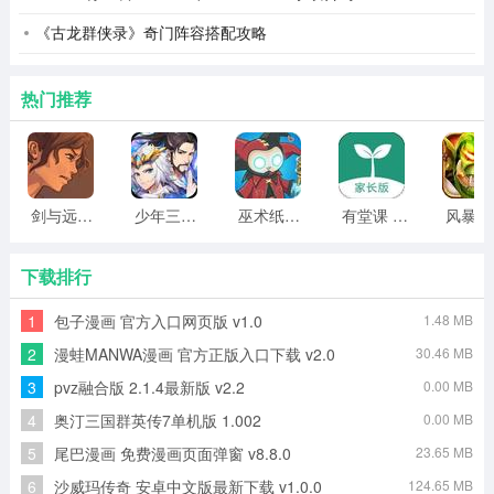
《古龙群侠录》奇门阵容搭配攻略
热门推荐
剑与远行人全角色版 vv1.14
少年三国志2无限元宝版最新版 vv5.3.9
巫术纸牌游戏 vv1.1.14
有堂课 v1.2.2
风
下载排行
1
包子漫画 官方入口网页版 v1.0
1.48 MB
2
漫蛙MANWA漫画 官方正版入口下载 v2.0
30.46 MB
3
pvz融合版 2.1.4最新版 v2.2
0.00 MB
4
奥汀三国群英传7单机版 1.002
0.00 MB
5
尾巴漫画 免费漫画页面弹窗 v8.8.0
23.65 MB
6
沙威玛传奇 安卓中文版最新下载 v1.0.0
124.65 MB