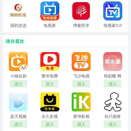
讨论互动。
绥江融媒足不出户办理各类政务服务，购买优质的农特产
国韵优选
电视家
博鳌医学
电视家3.0
品和其他商品。
6.0永久
2026最新
小编简评
2026电视
版
猜你喜欢
版
绥江融媒新闻客户端是一款专为绥江县打造的新闻资讯服
务应用软件，绥江融媒app为绥江本地用户提供了丰富的
新闻内容，有本地新闻资讯、时事热点、生活资讯等等。
感兴趣的朋友欢迎使用下载!
小猫短剧
繁华免费
飞沙电视
韩剧圈 网
红包版
短剧 在线
tv官网版
页版
进入
进入
进入
进入
观看
蓝天视频
永久影视
爱坤影视
你只能推
免费无广
电视版
官网入口
搡
进入
进入
进入
进入
告追剧