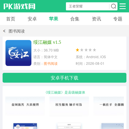
首页
安卓
苹果
合集
资讯
专题
安卓应用
安卓游戏
图书阅读
休闲益智
体育竞速
卡牌棋牌
绥江融媒 v1.5
大小：36.70 MB
模拟经营
角色扮演
策略塔防
语言：简体中文
系统：Android, iOS
类别：
图书阅读
时间：2026-08-01
冒险解谜
赛车游戏
破解游戏
安卓手机下载
动作射击
《绥江融媒》是县级融媒体