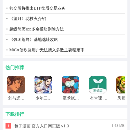
3、采用加密传输技术，保护用户隐私和数据安全。
韩交所将推出ETF盘后交易业务
4、提供专业的客户服务和技术支持，确保用户在使用过程
《望月》花枝火介绍
中遇到的任何问题都能及时得到解决。
超级简历app多余模块删除方法
易视看app怎么连接
《饥困荒野》基地选址攻略
1、下载、安装并打开易视看后，登录您的帐户并单击中间
MiCA使欧盟用户无法接入多数主要稳定币
的“+”。
热门推荐
剑与远行人全角色版 vv1.14
少年三国志2无限元宝版最新版 vv5.3.9
巫术纸牌游戏 vv1.1.14
有堂课 v1.2.2
风
下载排行
1
包子漫画 官方入口网页版 v1.0
1.48 MB