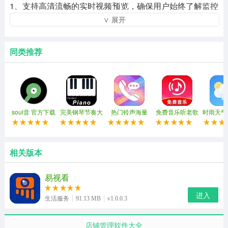
1、支持高清流畅的实时视频预览，确保用户始终了解监控
∨ 展开
区域的动态。
2、提供云存储服务，支持本地SD卡录制，以满足不同用
同类推荐
户的存储需求。
3、具有运动检测、声音检测等智能报警功能。可以立即将
通知推送到用户的手机上。
4、支持同时管理多个监控摄像头，方便用户进行统一监控
soul音 官方下载
完美钢琴节奏大
热门铃声海量
免费音乐听老歌
时雨天气
最新版
师
版
和管理。
相关版本
易视看
进入
生活服务
91.13 MB
v1.0.0.3
店铺管理软件大全