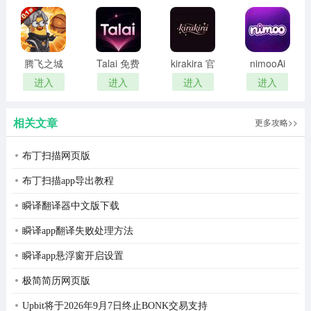
易视看软件亮点
版
1、实时查看摄像头拍摄的视频，支持全屏播放、缩放、拖
动等操作。
腾飞之城
Talai 免费
kirakira 官
nimooAi
魔兽版
畅聊版
网登录入
免登录版
进入
进入
进入
进入
2、支持按时间和日期过滤视频，方便用户查看历史监控记
口网址
录。
相关文章
更多攻略>>
3、提供添加、删除和配置摄像头等管理功能，以确保设备
的正常运行。
布丁扫描网页版
4、支持为不同用户设置访问权限，保护监控数据的安全。
布丁扫描app导出教程
瞬译翻译器中文版下载
易视看软件优点
瞬译app翻译失败处理方法
1、采用先进的视频处理技术，确保实时监控图像的稳定性
和流畅性。
瞬译app悬浮窗开启设置
极简简历网页版
2、界面设计简洁明了，用户无需专业知识即可轻松上手。
Upbit将于2026年9月7日终止BONK交易支持