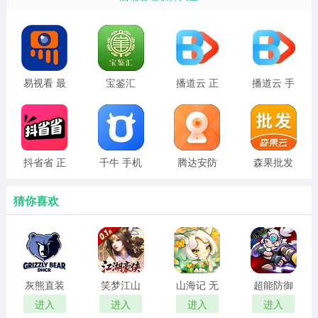
易视看 最
宝鉴汇
播道云 正
播道云 手
新版
版
机版
抖省省 正
千牛 手机
腾达安防
森果批发
版
版
易
猜你喜欢
灰熊直装
笑梦江山
山海记 无
超能防御
免卡密
手游0.1折
限代金券
无限资源
进入
进入
进入
进入
下载免费
版