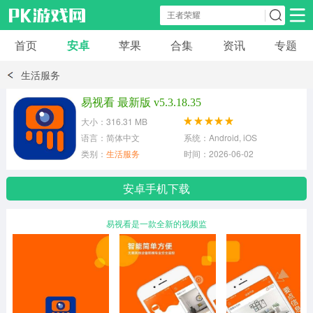
首页
安卓
苹果
合集
资讯
专题
安卓应用
安卓游戏
生活服务
休闲益智
体育竞速
卡牌棋牌
易视看 最新版 v5.3.18.35
大小：316.31 MB
模拟经营
角色扮演
策略塔防
语言：简体中文
系统：Android, iOS
类别：
生活服务
时间：2026-06-02
冒险解谜
赛车游戏
破解游戏
安卓手机下载
动作射击
易视看是一款全新的视频监