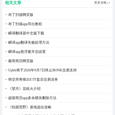
相关文章
更多攻略>>
版
布丁扫描网页版
布丁扫描app导出教程
瞬译翻译器中文版下载
瞬译app翻译失败处理方法
瞬译app悬浮窗开启设置
极简简历网页版
Upbit将于2026年9月7日终止BONK交易支持
韩交所将推出ETF盘后交易业务
《望月》花枝火介绍
超级简历app多余模块删除方法
《饥困荒野》基地选址攻略