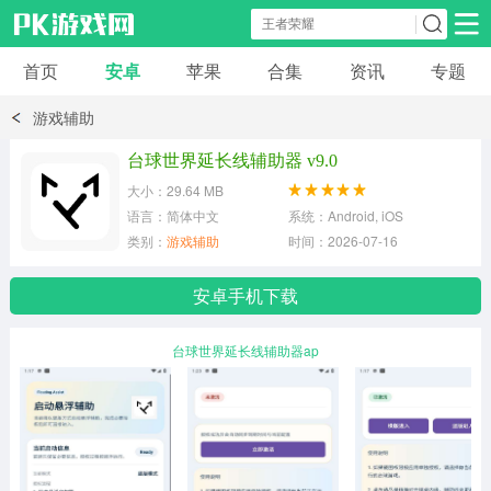
首页
安卓
苹果
合集
资讯
专题
安卓应用
安卓游戏
游戏辅助
休闲益智
体育竞速
卡牌棋牌
台球世界延长线辅助器 v9.0
大小：29.64 MB
模拟经营
角色扮演
策略塔防
语言：简体中文
系统：Android, iOS
类别：
游戏辅助
时间：2026-07-16
冒险解谜
赛车游戏
破解游戏
安卓手机下载
动作射击
台球世界延长线辅助器ap