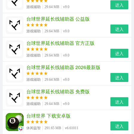
进入
游戏辅助
29.64 MB
v9.0
台球世界延长线辅助器 公益版
进入
游戏辅助
29.64 MB
v9.0
台球世界延长线辅助器 官方正版
进入
游戏辅助
29.64 MB
v9.0
台球世界延长线辅助器 2026最新版
进入
游戏辅助
29.64 MB
v9.0
台球世界延长线辅助器 免费版
进入
游戏辅助
29.64 MB
v9.0
台球世界 下载安卓版
进入
休闲益智
291.65 MB
v6.61011