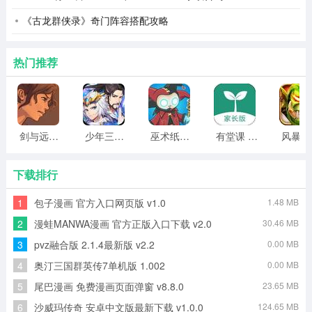
2、完成内容记录，可智能进行工作分析，知道工作存在的
《古龙群侠录》奇门阵容搭配攻略
问题。
热门推荐
3、查看工作建议，知道更加优质的处理办理，解决问题更
高效。
4、进行AI对话，自由输入文字内容提交，可极速分析并呈
剑与远行人全角色版 vv1.14
少年三国志2无限元宝版最新版 vv5.3.9
巫术纸牌游戏 vv1.1.14
有堂课 v1.2.2
风
现答案。
5、进行设备管理，可轻松添加绑定，还能实时知道设备的
下载排行
情况。
1
包子漫画 官方入口网页版 v1.0
1.48 MB
应用简介
2
漫蛙MANWA漫画 官方正版入口下载 v2.0
30.46 MB
NBBOSS设备可以记录你的工作内容，为你提供分析和洞
3
pvz融合版 2.1.4最新版 v2.2
0.00 MB
察，帮你捕捉工作内容中可能存在的盲点，助力你的每一
4
奥汀三国群英传7单机版 1.002
0.00 MB
次分析决策。老板的AI外脑，辅助你的经营决策，处理问
5
尾巴漫画 免费漫画页面弹窗 v8.8.0
23.65 MB
题和管理更加轻松，减轻你的工作压力，提升工作效率，
6
沙威玛传奇 安卓中文版最新下载 v1.0.0
124.65 MB