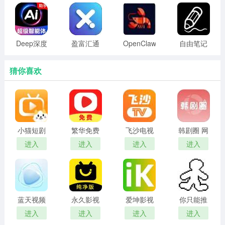
Deep深度
盈富汇通
OpenClaw
自由笔记
搜索AI
安卓手机
版
猜你喜欢
小猫短剧
繁华免费
飞沙电视
韩剧圈 网
红包版
短剧 在线
tv官网版
页版
进入
进入
进入
进入
观看
蓝天视频
永久影视
爱坤影视
你只能推
免费无广
电视版
官网入口
搡
进入
进入
进入
进入
告追剧