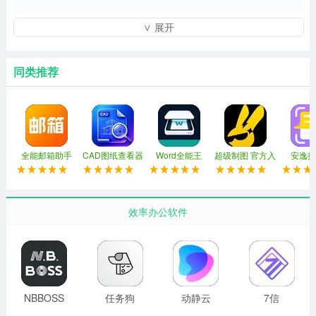
∨ 展开
同类推荐
全能邮箱助手
CAD图纸查看器
Word全能王
超级制图 官方入
安逸扫
口
效率办公软件
NBBOSS
任务狗
动静云
7信