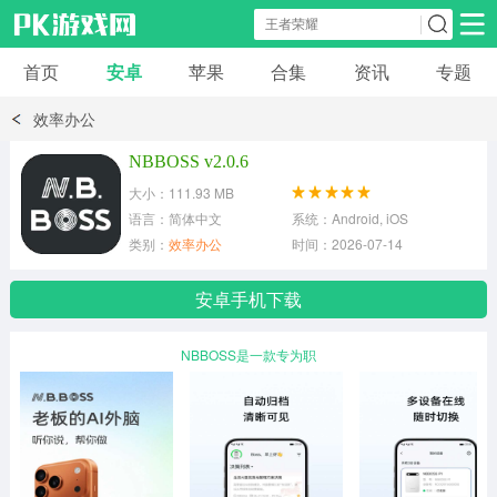
首页
安卓
苹果
合集
资讯
专题
安卓应用
安卓游戏
效率办公
休闲益智
体育竞速
卡牌棋牌
NBBOSS v2.0.6
大小：111.93 MB
模拟经营
角色扮演
策略塔防
语言：简体中文
系统：Android, iOS
类别：
效率办公
时间：2026-07-14
冒险解谜
赛车游戏
破解游戏
安卓手机下载
动作射击
NBBOSS是一款专为职