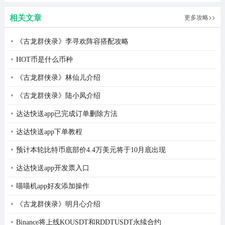
相关文章
更多攻略>>
《古龙群侠录》李寻欢阵容搭配攻略
HOT币是什么币种
《古龙群侠录》林仙儿介绍
《古龙群侠录》陆小凤介绍
达达快送app已完成订单删除方法
达达快送app下单教程
预计本轮比特币底部价4.4万美元将于10月底出现
达达快送app开发票入口
NBBOSS使用攻略
喵喵机app好友添加操作
1、在线下载并打开NBBOSS软件，即可轻松记录自己的
《古龙群侠录》明月心介绍
工作内容。
Binance将上线KOUSDT和RDDTUSDT永续合约