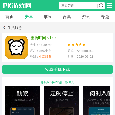
首页
安卓
苹果
合集
资讯
专题
安卓应用
安卓游戏
生活服务
休闲益智
体育竞速
卡牌棋牌
睡眠时间 v1.0.0
大小：48.39 MB
模拟经营
角色扮演
策略塔防
语言：简体中文
系统：Android, iOS
类别：
生活服务
时间：2026-06-02
冒险解谜
赛车游戏
破解游戏
安卓手机下载
动作射击
睡眠时间APP是一款专为