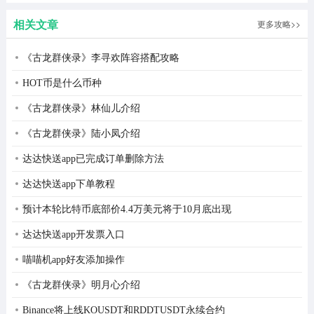
相关文章
更多攻略>>
《古龙群侠录》李寻欢阵容搭配攻略
HOT币是什么币种
《古龙群侠录》林仙儿介绍
《古龙群侠录》陆小凤介绍
达达快送app已完成订单删除方法
达达快送app下单教程
预计本轮比特币底部价4.4万美元将于10月底出现
达达快送app开发票入口
软件功能
喵喵机app好友添加操作
1、智能入睡时间计算
《古龙群侠录》明月心介绍
输入计划起床时间，APP基于睡眠周期原理，为用户推荐
Binance将上线KOUSDT和RDDTUSDT永续合约