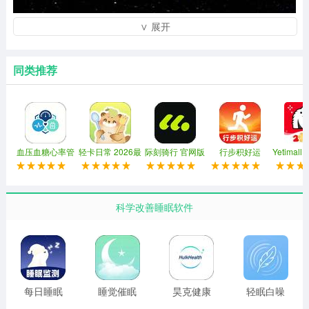
∨ 展开
同类推荐
血压血糖心率管
轻卡日常 2026最
际刻骑行 官网版
行步积好运
Yetimal
家
新版
版
科学改善睡眠软件
每日睡眠
睡觉催眠
昊克健康
轻眠白噪
监测
助手
音 正版