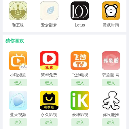
和五味
爱盒甜梦
Lotus
睡眠时间
Ring
猜你喜欢
小猫短剧
繁华免费
飞沙电视
韩剧圈 网
红包版
短剧 在线
tv官网版
页版
进入
进入
进入
进入
观看
蓝天视频
永久影视
爱坤影视
你只能推
免费无广
电视版
官网入口
搡
进入
进入
进入
进入
告追剧