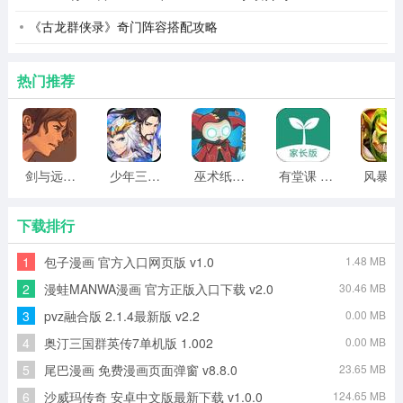
科学的入睡时间，明确标注推荐入睡时段与不推荐时段，
帮助用户合理规划睡前准备，避免睡眠不足影响健康。
《古龙群侠录》奇门阵容搭配攻略
2、起床时间适配测算
热门推荐
用户输入计划入睡时间，APP会测算出不同睡眠时长对应
的起床时间，帮助用户找到最适配自身作息的起床节点，
减少起床困难与困倦感。
剑与远行人全角色版 vv1.14
少年三国志2无限元宝版最新版 vv5.3.9
巫术纸牌游戏 vv1.1.14
有堂课 v1.2.2
风
3、睡眠时长与状态分析
记录用户的入睡与起床时间，自动计算实际睡眠时长，同
下载排行
时分析睡眠质量，给出睡眠充足、状态良好等反馈;还可根
1
包子漫画 官方入口网页版 v1.0
1.48 MB
据起床时间推算当前精神状态，提供休息建议。
2
漫蛙MANWA漫画 官方正版入口下载 v2.0
30.46 MB
4、白噪音定时助眠服务
3
pvz融合版 2.1.4最新版 v2.2
0.00 MB
4
奥汀三国群英传7单机版 1.002
0.00 MB
提供自然、环境等多类白噪音资源，如雨声、篝火、森林
5
尾巴漫画 免费漫画页面弹窗 v8.8.0
23.65 MB
声等，用户可设置5-45分钟定时停止，在舒缓音效中放松
6
沙威玛传奇 安卓中文版最新下载 v1.0.0
124.65 MB