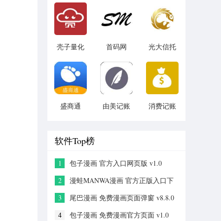
v1.1.3
壳子量化
首码网
光大信托
v1.2.1
v1.0
v5.6.4
盛商通
由美记账
消费记账
v1.0.2
v1.0.1
v3.5
软件Top榜
1
包子漫画 官方入口网页版 v1.0
2
漫蛙MANWA漫画 官方正版入口下
载 v2.0
3
尾巴漫画 免费漫画页面弹窗 v8.8.0
4
包子漫画 免费漫画官方页面 v1.0