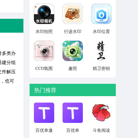
助手
v1.0.0
v1.0.4
v1.0.1
水印拍照
行迹水印
水印位置
定位相机
相机
模拟 v1.1
免费
v1.0.1
v1.1.6
考多类办
搭建分组
CCD氛围
趣照
精卫密钥
文件解压
胶片相机
v1.1.9
透 永久免
公，也可
v1.0.0
费版 v4.0
热门推荐
百优单邀
百优单
斗鱼阅读
请码版
v1.1.3
v1.3.2