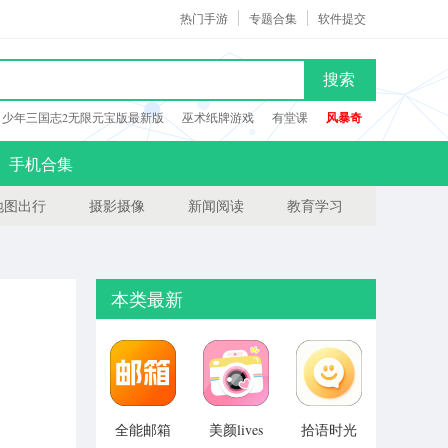
热门手游
专题合集
软件提交
搜索
少年三国志2无限元宝版最新版
巫术纸牌游戏
有堂课
风暴奇
手机合集
地图出行
摄影摄像
新闻阅读
教育学习
本类最新
全能邮箱
美颜lives
拾语时光