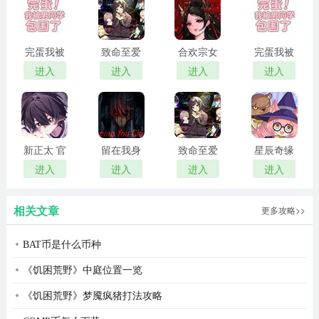
完蛋我被
致命至爱
合欢宗女
完蛋我被
布丁密钥透app亮点
男同学包
中文版
修传 汉化
男同学包
进入
进入
进入
进入
围了 官方
版
围了 正版
1、多功能游戏辅助集成
正版
提供智能自瞄准(自动锁定敌方头部)、无敌健康锁定(恒定
健康不归零)、全局视角(实时显示敌方位置和物资分布)、
新正太 官
留在我身
致命至爱
星辰奇缘
无后坐力压力炮等核心功能，显著降低作战难度，增强作
方正版
边
汉化版
最新版
进入
进入
进入
进入
战优势。
相关文章
2、优化隐蔽性和稳定性
更多攻略>>
采用浮动窗口控制设计，游戏可以在不影响主界面的情况
BAT币是什么币种
下快速打开和关闭功能;声称通过“虚拟内核驱动程序”绕过
《饥困荒野》中庭位置一览
系统检测，并针对低端型号进行优化，以确保平稳运行并
《饥困荒野》梦魇疯猪打法攻略
避免强烈的回滚问题。