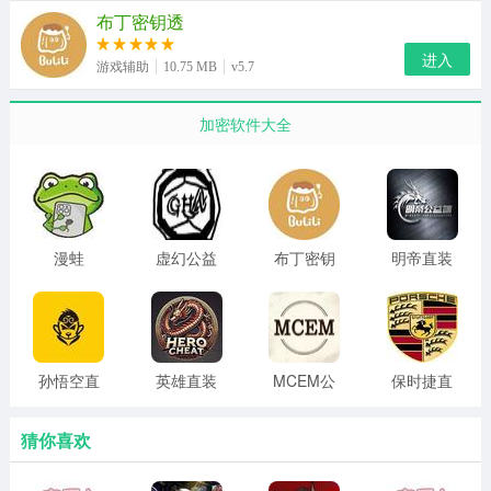
布丁密钥透
复、画质解锁、版本选择等，非常方便。
进入
2、一个非常用户友好的图像质量修改器，具有各种可使用
游戏辅助
10.75 MB
v5.7
的功能，提供绝对一流的体验。
加密软件大全
3、提供各种实用功能的一键解锁，如人物绘制、跟踪自瞄
准和稳定性增强，帮助玩家在游戏中脱颖而出。
4、在游戏中实时显示敌方位置、地形信息和作战路线，为
玩家提供直观的战场视图，显著提高战术决策能力。
漫蛙
虚幻公益
布丁密钥
明帝直装
3waman
直装 v9.0
透 5.7最
免费阅读
最新版
新版
漫画
孙悟空直
英雄直装
MCEM公
保时捷直
装 科技
公益版
益科技 免
装 科技下
root
载3.0
猜你喜欢