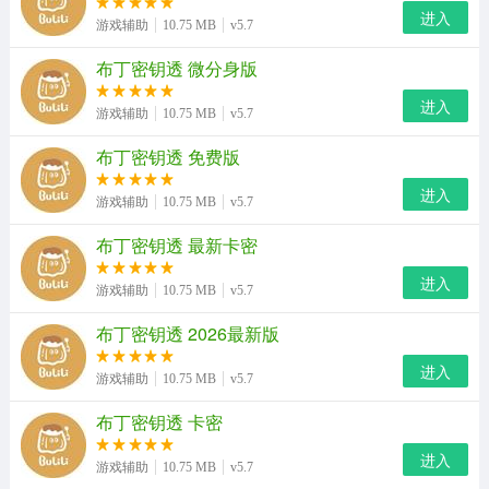
进入
游戏辅助
10.75 MB
v5.7
布丁密钥透 微分身版
布丁密钥透app特色
进入
游戏辅助
10.75 MB
v5.7
1、首先打开布丁密钥透app，系统开始加载，加载完成就
布丁密钥透 免费版
可以选择开启使用了。
进入
游戏辅助
10.75 MB
v5.7
2、进入之后可以选择添加新的应用，接着就可以在软件列
表中找到想要玩的游戏。
布丁密钥透 最新卡密
进入
3、最后在主页选择启动游戏就可以了，然后就可以使用各
游戏辅助
10.75 MB
v5.7
种游戏修改功能。
布丁密钥透 2026最新版
4、大家可以根据自己的手机特性来进行设置，软件会智能
进入
游戏辅助
10.75 MB
v5.7
为您推荐相关的方案。
布丁密钥透 卡密
布丁密钥透app内容
进入
游戏辅助
10.75 MB
v5.7
1、可以自由设置多种辅助功能，包括游戏优化、游戏修