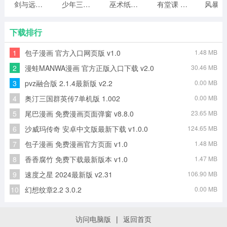
剑与远行人全角色版 vv1.14
少年三国志2无限元宝版最新版 vv5.3.9
巫术纸牌游戏 vv1.1.14
有堂课 v1.2.2
风
下载排行
1
包子漫画 官方入口网页版 v1.0
1.48 MB
2
漫蛙MANWA漫画 官方正版入口下载 v2.0
30.46 MB
3
pvz融合版 2.1.4最新版 v2.2
0.00 MB
4
奥汀三国群英传7单机版 1.002
0.00 MB
5
尾巴漫画 免费漫画页面弹窗 v8.8.0
23.65 MB
6
沙威玛传奇 安卓中文版最新下载 v1.0.0
124.65 MB
7
包子漫画 免费漫画官方页面 v1.0
1.48 MB
8
香香腐竹 免费下载最新版本 v1.0
1.47 MB
9
速度之星 2024最新版 v2.31
106.90 MB
10
幻想纹章2.2 3.0.2
0.00 MB
访问电脑版
|
返回首页