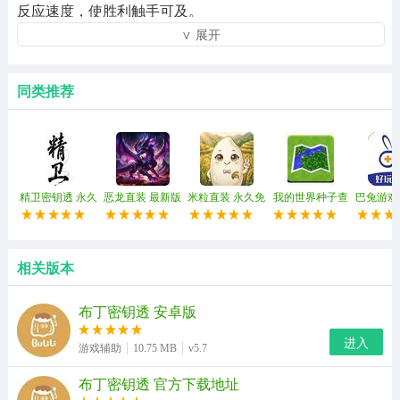
反应速度，使胜利触手可及。
∨ 展开
2、全面的物资援助系统，准确匹配玩家需求，轻松收集战
场必需品，逐步获胜。
同类推荐
3、修改参数时也很稳定。应用程序的操作并不困难，游戏
玩家可以随时进入这里使用功能。
4、用户在使用软件之前，可以在软件中了解各种公司!玩
家可以在这里随意定制游戏参数。
精卫密钥透 永久
恶龙直装 最新版
米粒直装 永久免
我的世界种子查
巴兔游戏
免费版
费版
询器 官方正版
卓
相关版本
布丁密钥透 安卓版
进入
游戏辅助
10.75 MB
v5.7
布丁密钥透 官方下载地址