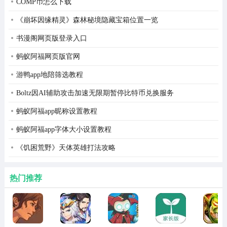
COMP币怎么下载
3、战术增强和效率提高
《崩坏因缘精灵》森林秘境隐藏宝箱位置一览
支持运动目标的子弹跟踪、加速运行(运动速度提高50%)和
书漫阁网页版登录入口
材料雷达标记等辅助功能，同时提供隐形攻击和自定义宏
蚂蚁阿福网页版官网
命令(一键组合/装扮)等战术功能，大大提高了搜索效率和
作战灵活性。
游鸭app地陪筛选教程
Boltz因AI辅助攻击加速无限期暂停比特币兑换服务
蚂蚁阿福app昵称设置教程
蚂蚁阿福app字体大小设置教程
《饥困荒野》天体英雄打法攻略
热门推荐