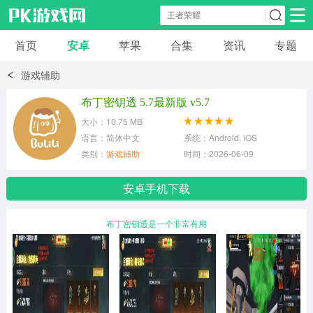
首页
安卓
苹果
合集
资讯
专题
安卓应用
安卓游戏
游戏辅助
休闲益智
体育竞速
卡牌棋牌
布丁密钥透 5.7最新版 v5.7
大小：10.75 MB
模拟经营
角色扮演
策略塔防
语言：简体中文
系统：Android, iOS
类别：
游戏辅助
时间：2026-06-09
冒险解谜
赛车游戏
破解游戏
安卓手机下载
动作射击
布丁密钥透是一个非常有用