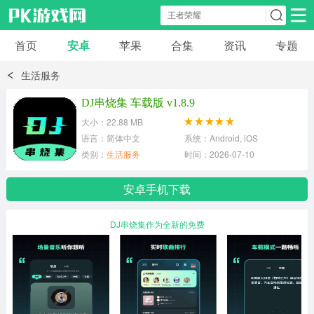
首页
安卓
苹果
合集
资讯
专题
安卓应用
安卓游戏
生活服务
休闲益智
体育竞速
卡牌棋牌
DJ串烧集 车载版 v1.8.9
大小：22.88 MB
模拟经营
角色扮演
策略塔防
语言：简体中文
系统：Android, iOS
类别：
生活服务
时间：2026-07-10
冒险解谜
赛车游戏
破解游戏
安卓手机下载
动作射击
DJ串烧集作为全新的免费