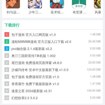
DJ串烧集app使用介绍
1、打开软件，如下图所示。
剑与远行人全角色版 vv1.14
少年三国志2无限元宝版最新版 vv5.3.9
巫术纸牌游戏 vv1.1.14
有堂课 v1.2.2
风
下载排行
1
包子漫画 官方入口网页版 v1.0
1.48 MB
2
漫蛙MANWA漫画 官方正版入口下载 v2.0
30.46 MB
3
pvz融合版 2.1.4最新版 v2.2
0.00 MB
4
奥汀三国群英传7单机版 1.002
0.00 MB
5
尾巴漫画 免费漫画页面弹窗 v8.8.0
23.65 MB
6
沙威玛传奇 安卓中文版最新下载 v1.0.0
124.65 MB
7
包子漫画 免费漫画官方页面 v1.0
1.48 MB
8
香香腐竹 免费下载最新版本 v1.0
1.47 MB
9
速度之星 2024最新版 v2.31
106.90 MB
10
幻想纹章2.2 3.0.2
0.00 MB