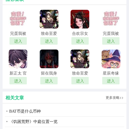
完蛋我被
致命至爱
合欢宗女
完蛋我被
男同学包
中文版
修传 汉化
男同学包
进入
进入
进入
进入
围了 官方
版
围了 正版
正版
新正太 官
留在我身
致命至爱
星辰奇缘
DJ串烧集软件亮点
方正版
边
汉化版
最新版
进入
进入
进入
进入
1、高清音质：基于高品质音频解码技术，保证纯净无损的
音乐音质。
相关文章
更多攻略>>
2、智能推荐：基于先进的人工智能算法，精准推送用户喜
BAT币是什么币种
爱的音乐。
《饥困荒野》中庭位置一览
3、创作工具：提供强大的音乐编辑功能，使用户能够轻松