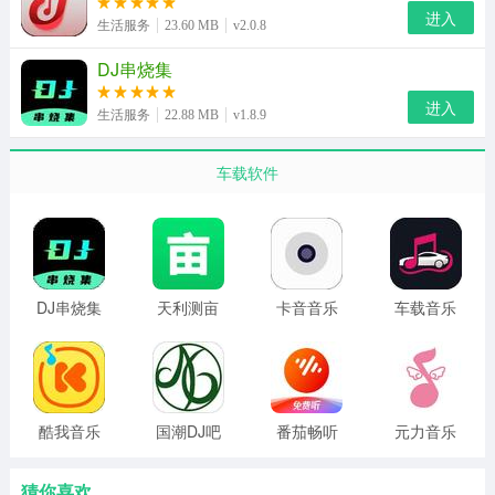
进入
生活服务
23.60 MB
v2.0.8
DJ串烧集
进入
生活服务
22.88 MB
v1.8.9
车载软件
DJ串烧集
天利测亩
卡音音乐
车载音乐
车载版
仪
车载版
库 官网版
酷我音乐
国潮DJ吧
番茄畅听
元力音乐
车载版
音乐版 车
车载版
载版
猜你喜欢