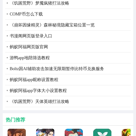
《饥困荒野》梦魇疯猪打法攻略
创建个性化的音乐组合。
COMP币怎么下载
4、社交分享：用户可以在社交平台上分享他们的混音作
《崩坏因缘精灵》森林秘境隐藏宝箱位置一览
品，并与朋友一起欣赏音乐。
书漫阁网页版登录入口
DJ串烧集软件集锦
蚂蚁阿福网页版官网
1、免费搜索：通过关键字搜索您想听的DJ曲目，轻松浏
游鸭app地陪筛选教程
览热门音乐歌曲。
Boltz因AI辅助攻击加速无限期暂停比特币兑换服务
2、创建混搭：选择多首歌曲，并使用内置的编辑工具进行
蚂蚁阿福app昵称设置教程
拼接和混音。
蚂蚁阿福app字体大小设置教程
3、分享作品：在微信、微博等社交媒体平台上分享创作的
《饥困荒野》天体英雄打法攻略
系列作品。
4、设置铃声：将您最喜欢的歌曲片段设置为手机铃声或闹
热门推荐
钟铃声。