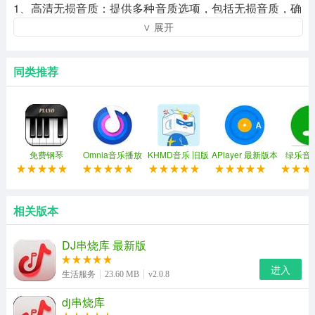
1、高清无损音质：提供多种音质选项，包括无损音质，确
∨ 展开
保用户听到的每个音符都清晰细腻。
2、丰富的音乐库：涵盖各种风格的DJ曲目，无论是经典
同类推荐
老歌还是最新流行歌曲，你都可以找到。
3、个性化推荐：根据用户的收听习惯，智能推荐符合用户
口味的音乐。
4、一键混搭：支持用户将多首歌曲无缝拼接在一起，创建
免费钢琴
Omnia音乐播放
KHMD音乐 旧版
APlayer 最新版本
绿乐音乐
器 官方正版
本
个性化的音乐混搭。
相关版本
DJ串烧库 最新版
进入
生活服务
23.60 MB
v2.0.8
dj串烧库