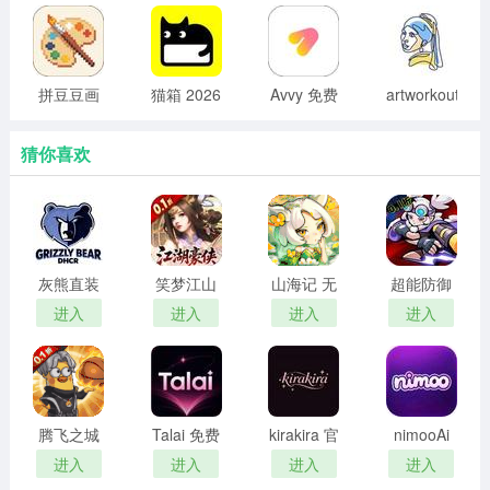
拼豆豆画
猫箱 2026
Avvy 免费
artworkout
最新版
版
下载入口
免费版
猜你喜欢
灰熊直装
笑梦江山
山海记 无
超能防御
免卡密
手游0.1折
限代金券
无限资源
进入
进入
进入
进入
下载免费
版
版
腾飞之城
Talai 免费
kirakira 官
nimooAi
魔兽版
畅聊版
网登录入
免登录版
进入
进入
进入
进入
口网址