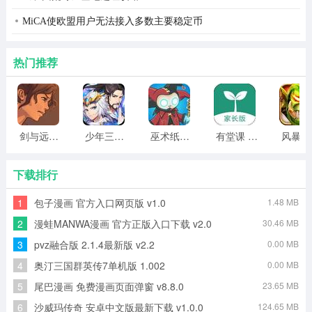
MiCA使欧盟用户无法接入多数主要稳定币
热门推荐
剑与远行人全角色版 vv1.14
少年三国志2无限元宝版最新版 vv5.3.9
巫术纸牌游戏 vv1.1.14
有堂课 v1.2.2
风
下载排行
1
包子漫画 官方入口网页版 v1.0
1.48 MB
2
漫蛙MANWA漫画 官方正版入口下载 v2.0
30.46 MB
3
pvz融合版 2.1.4最新版 v2.2
0.00 MB
4
奥汀三国群英传7单机版 1.002
0.00 MB
5
尾巴漫画 免费漫画页面弹窗 v8.8.0
23.65 MB
6
沙威玛传奇 安卓中文版最新下载 v1.0.0
124.65 MB