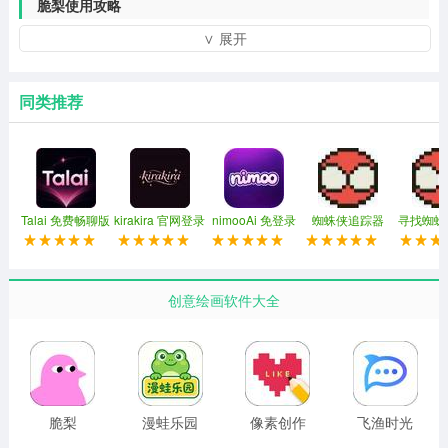
脆梨使用攻略
∨ 展开
1、下载完APP之后点击同意并继续按钮同意隐私政策。
同类推荐
Talai 免费畅聊版
kirakira 官网登录
nimooAi 免登录
蜘蛛侠追踪器
寻找蜘蛛
入口网址
版
2026最新版
链
创意绘画软件大全
脆梨
漫蛙乐园
像素创作
飞渔时光
家