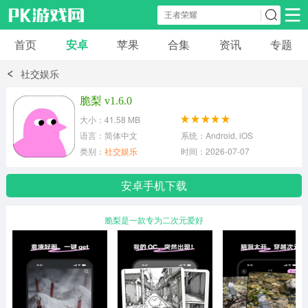
首页
安卓
苹果
合集
资讯
专题
安卓应用
安卓游戏
社交娱乐
休闲益智
体育竞速
卡牌棋牌
脆梨 v1.6.0
大小：41.58 MB
模拟经营
角色扮演
策略塔防
语言：简体中文
系统：Android, iOS
类别：
社交娱乐
时间：2026-07-07
冒险解谜
赛车游戏
破解游戏
安卓手机下载
动作射击
脆梨是一款专为二次元爱好