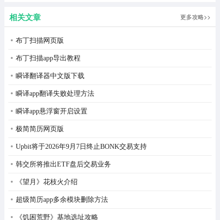
相关文章
更多攻略>>
布丁扫描网页版
布丁扫描app导出教程
瞬译翻译器中文版下载
瞬译app翻译失败处理方法
2、勾选选项之后点击手机号登录。
瞬译app悬浮窗开启设置
极简简历网页版
Upbit将于2026年9月7日终止BONK交易支持
韩交所将推出ETF盘后交易业务
《望月》花枝火介绍
超级简历app多余模块删除方法
《饥困荒野》基地选址攻略