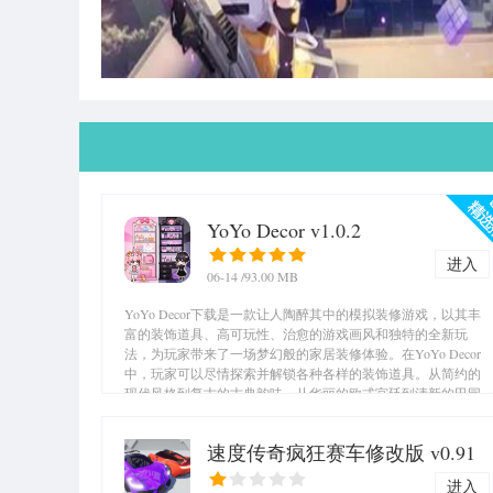
YoYo Decor v1.0.2
进入
06-14
/93.00 MB
YoYo Decor下载是一款让人陶醉其中的模拟装修游戏，以其丰
富的装饰道具、高可玩性、治愈的游戏画风和独特的全新玩
法，为玩家带来了一场梦幻般的家居装修体验。在YoYo Decor
中，玩家可以尽情探索并解锁各种各样的装饰道具。从简约的
现代风格到复古的古典韵味，从华丽的欧式宫廷到清新的田园
风情，几乎涵盖了所有你能想象到的装修风格和元素。这些道
具不仅外观精美，而且功能性十足，可以帮助玩家打造出独一
速度传奇疯狂赛车修改版 v0.91
无二的专属房子。...
进入