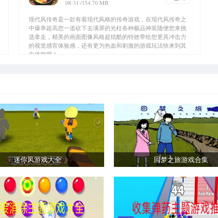
08-31
/154.70 MB
现代风传奇是一款有着现代风格的传奇游戏，在现代风传奇之
中爆率超高您一道砍下去满屏的光柱各种极品神装随便您来挑
选拿走，精美的画面图像风格超炫酷的特效带给您更具冲击力
的视觉感官体验感，还有更为热血和刺激的游戏玩法快来到其
中体验吧！...
迷你风游戏大全
回梦之旅游戏合集