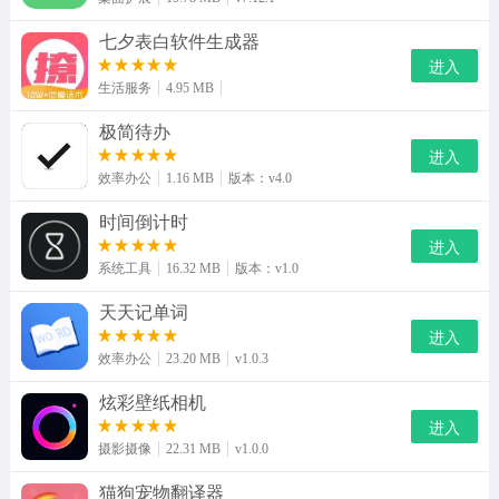
七夕表白软件生成器
进入
生活服务
4.95 MB
极简待办
进入
效率办公
1.16 MB
版本：v4.0
时间倒计时
进入
系统工具
16.32 MB
版本：v1.0
天天记单词
进入
效率办公
23.20 MB
v1.0.3
炫彩壁纸相机
进入
摄影摄像
22.31 MB
v1.0.0
猫狗宠物翻译器