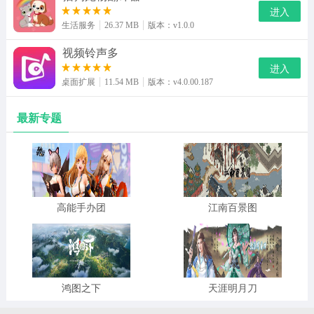
进入
生活服务
26.37 MB
版本：v1.0.0
视频铃声多
进入
桌面扩展
11.54 MB
版本：v4.0.00.187
最新专题
高能手办团
江南百景图
鸿图之下
天涯明月刀