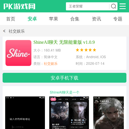
首页
安卓
苹果
合集
资讯
专题
安卓应用
安卓游戏
社交娱乐
休闲益智
体育竞速
卡牌棋牌
ShineAI聊天 无限能量版 v1.0.9
大小：160.41 MB
模拟经营
角色扮演
策略塔防
语言：简体中文
系统：Android, iOS
类别：
社交娱乐
时间：2026-07-14
冒险解谜
赛车游戏
破解游戏
安卓手机下载
动作射击
ShineAI聊天是一个