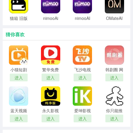
猫箱 旧版
nimooAi
nimooAI
OMateAI
本无限制
官方版
无禁词版
2026最新
聊天次数
版
猜你喜欢
小猫短剧
繁华免费
飞沙电视
韩剧圈 网
红包版
短剧 在线
tv官网版
页版
进入
进入
进入
进入
观看
蓝天视频
永久影视
爱坤影视
你只能推
免费无广
电视版
官网入口
搡
进入
进入
进入
进入
告追剧