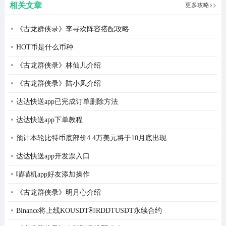
3、输入邀请码(Nu7X)。
相关文章
更多攻略>>
《古龙群侠录》李寻欢阵容搭配攻略
HOT币是什么币种
《古龙群侠录》林仙儿介绍
《古龙群侠录》陆小凤介绍
达达快送app已完成订单删除方法
达达快送app下单教程
预计本轮比特币底部价4.4万美元将于10月底出现
达达快送app开发票入口
喵喵机app好友添加操作
《古龙群侠录》明月心介绍
Binance将上线KOUSDT和RDDTUSDT永续合约