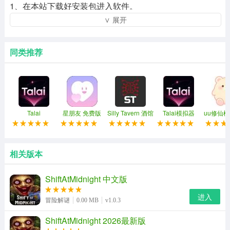
1、在本站下载好安装包进入软件。
∨ 展开
同类推荐
Talai
星朋友 免费版
Silly Tavern 酒馆
Talai模拟器
uu修仙模
助手
机
相关版本
ShiftAtMidnight 中文版
进入
冒险解谜
0.00 MB
v1.0.3
ShiftAtMidnight 2026最新版