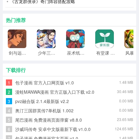
《古龙群侠录》奇门阵容搭配攻略
热门推荐
剑与远行人全角色版 vv1.14
少年三国志2无限元宝版最新版 vv5.3.9
巫术纸牌游戏 vv1.1.14
有堂课 v1.2.2
风
下载排行
1
包子漫画 官方入口网页版 v1.0
1.48 MB
2
漫蛙MANWA漫画 官方正版入口下载 v2.0
30.46 MB
3
pvz融合版 2.1.4最新版 v2.2
0.00 MB
4
奥汀三国群英传7单机版 1.002
0.00 MB
5
尾巴漫画 免费漫画页面弹窗 v8.8.0
23.65 MB
6
沙威玛传奇 安卓中文版最新下载 v1.0.0
124.65 MB
4、邀请码输入后获得验证码进行注册登录即可。
7
包子漫画 免费漫画官方页面 v1.0
1.48 MB