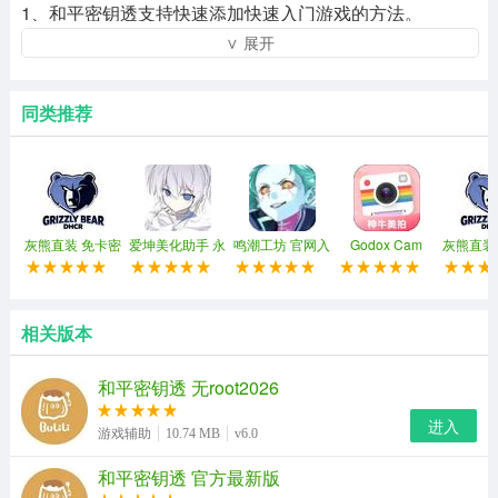
1、和平密钥透支持快速添加快速入门游戏的方法。
∨ 展开
2、支持图像对齐系统之间的切换，让您的对齐方式与众不
同。
同类推荐
3、支持微调十字准线位置，满足不同手机的需求。
4、该软件可以为您提供专业帮助。
灰熊直装 免卡密
爱坤美化助手 永
鸣潮工坊 官网入
Godox Cam
灰熊直装
久免费版
口
相关版本
和平密钥透 无root2026
进入
游戏辅助
10.74 MB
v6.0
和平密钥透 官方最新版