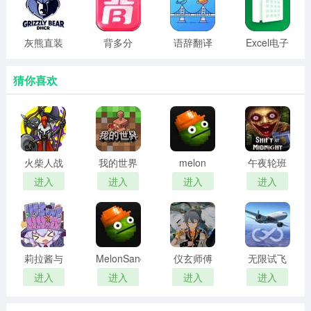
灰熊直装
背多分
语辞翻译
Excel电子
3、软件自带防封设置。
解锁版
表格工具
猜你喜欢
火柴人战
我的世界
melon
午夜轮班
争遗产3
网易正版
sandbox
steam移
进入
进入
进入
进入
fm菜单绿
官方下载
中文汉化
植版
色钥匙版
版
莉拉酱与
MelonSandbox
仪玄师傅
无限试飞
窄窄洞窟
42.0国际
的试炼
模拟器 下
进入
进入
进入
进入
直装版
版
2026最新
载
版