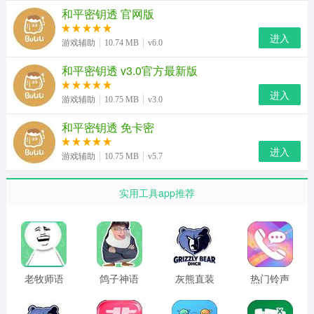
和平密钥透 官网版
进入
游戏辅助
10.74 MB
v6.0
和平密钥透 v3.0官方最新版
2、在游戏中玩家可以将app进行悬浮窗打开。
进入
游戏辅助
10.75 MB
v3.0
和平密钥透 免卡密
进入
游戏辅助
10.75 MB
v5.7
实用工具app推荐
老牧师语
鸽子神语
灰熊直装
热门铃声
音包 恶搞
音盒 2026
免卡密
海量
版
最新版