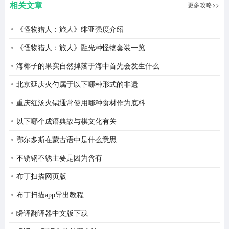
相关文章
更多攻略>>
和平密钥透官方版攻略-下载教程
《怪物猎人：旅人》绯亚强度介绍
1、在当前页面下载和平密钥透官方版安装包。
《怪物猎人：旅人》融光种怪物套装一览
2、下载完成后，在手机通知栏或文件管理器中找到安装包
海椰子的果实自然掉落于海中首先会发生什么
（通常为.apk格式）。
北京延庆火勺属于以下哪种形式的非遗
3、打开下载的APK文件，点击安装，点击确认，等待安装
重庆红汤火锅通常使用哪种食材作为底料
完成。
以下哪个成语典故与棋文化有关
4、安装成功后，点击“打开”或到桌面找到APP图标。
鄂尔多斯在蒙古语中是什么意思
和平密钥透官方版亮点
不锈钢不锈主要是因为含有
1、和平密钥透为玩家提供更多的游戏辅助，帮助他们赢得
布丁扫描网页版
更多的战斗。
布丁扫描app导出教程
2、让玩家在游戏中看到敌人的位置和动向，给他们提供了
瞬译翻译器中文版下载
极大的便利。