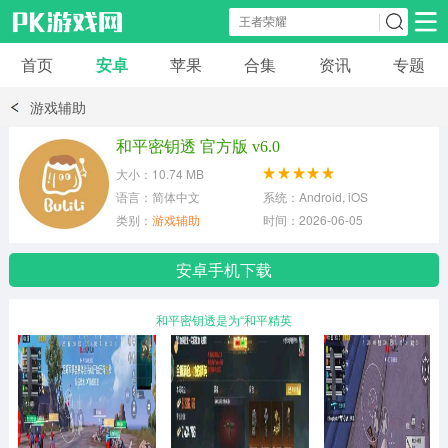
首页
安卓
苹果
合集
资讯
专题
安卓应用
安卓游戏
游戏辅助
休闲益智
体育竞速
卡牌棋牌
和平密钥透 官方版 v6.0
大小：10.74 MB
模拟经营
角色扮演
策略塔防
语言：简体中文
系统：Android, iOS
类别：
游戏辅助
时间：2026-06-05
冒险解谜
赛车游戏
破解游戏
安卓手机下载
动作射击
和平密钥透是为“和平精英