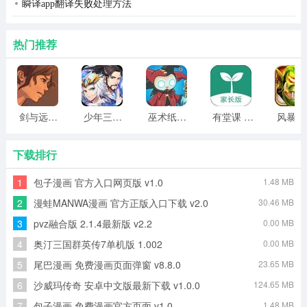
瞬译app翻译失败处理方法
3、帮助玩家自动瞄准敌人，大大提高了射击精度和战斗能
力。
热门推荐
4、如果在使用过程中遇到任何问题或困惑，可以及时联系
客服人员寻求帮助。
剑与远行人全角色版 vv1.14
少年三国志2无限元宝版最新版 vv5.3.9
巫术纸牌游戏 vv1.1.14
有堂课 v1.2.2
风
和平密钥透官方版更新日志
v6.0版本更新
下载排行
1、BUG修复。
1
包子漫画 官方入口网页版 v1.0
1.48 MB
2
漫蛙MANWA漫画 官方正版入口下载 v2.0
30.46 MB
3
pvz融合版 2.1.4最新版 v2.2
0.00 MB
4
奥汀三国群英传7单机版 1.002
0.00 MB
5
尾巴漫画 免费漫画页面弹窗 v8.8.0
23.65 MB
6
沙威玛传奇 安卓中文版最新下载 v1.0.0
124.65 MB
7
包子漫画 免费漫画官方页面 v1.0
1.48 MB