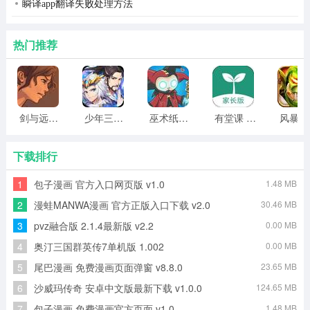
瞬译app翻译失败处理方法
热门推荐
剑与远行人全角色版 vv1.14
少年三国志2无限元宝版最新版 vv5.3.9
巫术纸牌游戏 vv1.1.14
有堂课 v1.2.2
风
4、进入角色详情，点击进入世界
下载排行
1
包子漫画 官方入口网页版 v1.0
1.48 MB
2
漫蛙MANWA漫画 官方正版入口下载 v2.0
30.46 MB
3
pvz融合版 2.1.4最新版 v2.2
0.00 MB
4
奥汀三国群英传7单机版 1.002
0.00 MB
5
尾巴漫画 免费漫画页面弹窗 v8.8.0
23.65 MB
6
沙威玛传奇 安卓中文版最新下载 v1.0.0
124.65 MB
7
包子漫画 免费漫画官方页面 v1.0
1.48 MB