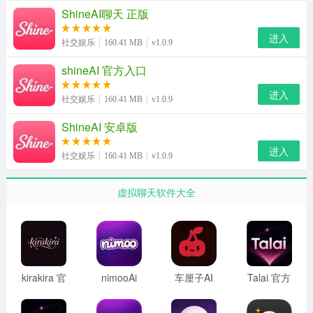
ShineAI聊天 正版
进入
社交娱乐
160.41 MB
v1.0.9
shineAI 官方入口
进入
社交娱乐
160.41 MB
v1.0.9
ShineAI 安卓版
进入
社交娱乐
160.41 MB
v1.0.9
虚拟聊天软件大全
shineAIapp使用教程
1、一款ai对话软件，在本站下载安装Shine AI
2、打开进入软件，在邮箱注册页面输入邮箱
kirakira 官
nimooAi
车厘子AI
Talai 官方
网登录入
免登录版
2026最新
正版
口网址
版