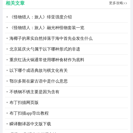
相关文章
更多攻略>>
3、在首页选择一个感兴趣的AI角色
《怪物猎人：旅人》绯亚强度介绍
《怪物猎人：旅人》融光种怪物套装一览
海椰子的果实自然掉落于海中首先会发生什么
北京延庆火勺属于以下哪种形式的非遗
重庆红汤火锅通常使用哪种食材作为底料
以下哪个成语典故与棋文化有关
鄂尔多斯在蒙古语中是什么意思
不锈钢不锈主要是因为含有
布丁扫描网页版
布丁扫描app导出教程
瞬译翻译器中文版下载