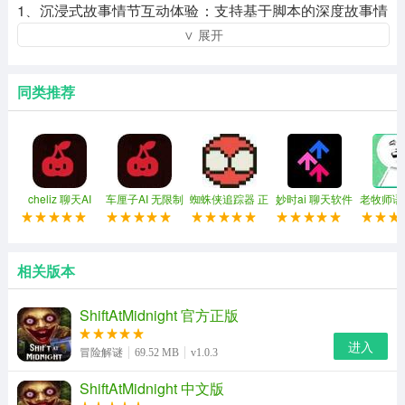
1、沉浸式故事情节互动体验：支持基于脚本的深度故事情
∨ 展开
节推进，允许用户自由选择分支，实现“小说级”沉浸式对话
和情感连接。
同类推荐
2、双模自由切换：支持“短信快速对话”和“长篇沉浸模
式”之间的无缝切换，适用于即时通信和深度创作场景。
3、零门槛，即用即走：游客无需注册即可直接进入，绑定
电话号码或电子邮件，真正实现“一键激活，随时退出”。
cheliz 聊天AI
车厘子AI 无限制
蜘蛛侠追踪器 正
妙时ai 聊天软件
老牧师语
聊天版
版
下载
搞
4、中文命令无障碍交流：虽然不支持系统级中文设置，但
用户可以直接发送中文命令，实现自然无缝的中文对话体
相关版本
验。
ShiftAtMidnight 官方正版
进入
冒险解谜
69.52 MB
v1.0.3
ShiftAtMidnight 中文版