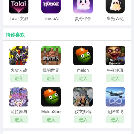
Talai 文游
nimooAi
灵兮伴侣
幽光 Ai免
平台
畅聊版
app官方
费版
版
猜你喜欢
火柴人战
我的世界
melon
午夜轮班
争遗产3
网易正版
sandbox
steam移
进入
进入
进入
进入
fm菜单绿
官方下载
中文汉化
植版
色钥匙版
版
莉拉酱与
MelonSandbox
仪玄师傅
无限试飞
窄窄洞窟
42.0国际
的试炼
模拟器 下
进入
进入
进入
进入
直装版
版
2026最新
载
版