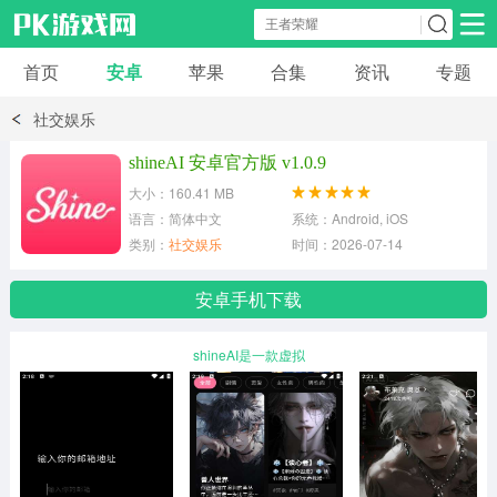
首页
安卓
苹果
合集
资讯
专题
安卓应用
安卓游戏
社交娱乐
休闲益智
体育竞速
卡牌棋牌
shineAI 安卓官方版 v1.0.9
大小：160.41 MB
模拟经营
角色扮演
策略塔防
语言：简体中文
系统：Android, iOS
类别：
社交娱乐
时间：2026-07-14
冒险解谜
赛车游戏
破解游戏
安卓手机下载
动作射击
shineAI是一款虚拟