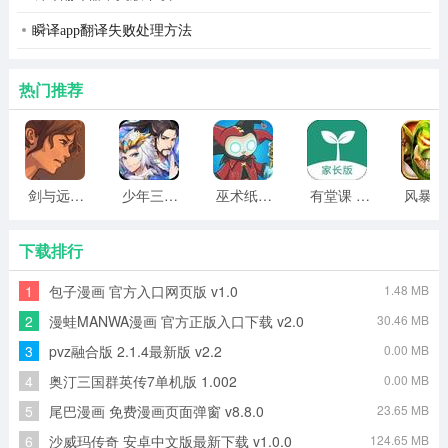
瞬译app翻译失败处理方法
热门推荐
剑与远行人全角色版 vv1.14
少年三国志2无限元宝版最新版 vv5.3.9
巫术纸牌游戏 vv1.1.14
有堂课 v1.2.2
风
下载排行
1
包子漫画 官方入口网页版 v1.0
1.48 MB
2
漫蛙MANWA漫画 官方正版入口下载 v2.0
30.46 MB
3
pvz融合版 2.1.4最新版 v2.2
0.00 MB
4
奥汀三国群英传7单机版 1.002
0.00 MB
5
尾巴漫画 免费漫画页面弹窗 v8.8.0
23.65 MB
6
沙威玛传奇 安卓中文版最新下载 v1.0.0
124.65 MB