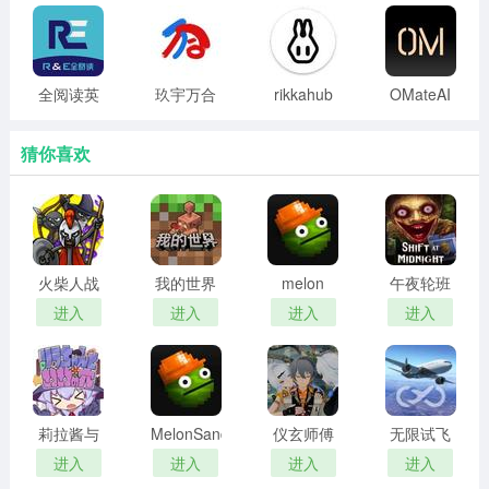
版
告版
全阅读英
玖宇万合
rikkahub
OMateAI
语 官方正
剧场 官网
官方正版
版
版
猜你喜欢
火柴人战
我的世界
melon
午夜轮班
争遗产3
网易正版
sandbox
steam移
进入
进入
进入
进入
fm菜单绿
官方下载
中文汉化
植版
色钥匙版
版
莉拉酱与
MelonSandbox
仪玄师傅
无限试飞
窄窄洞窟
42.0国际
的试炼
模拟器 下
进入
进入
进入
进入
直装版
版
2026最新
载