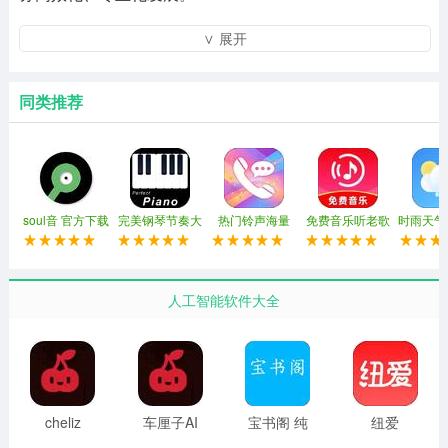
星护到家医护端使用攻略
∨ 展开
1、下载完APP之后点击同意并接受按钮同意隐私政策。
同类推荐
soul音 官方下载
完美钢琴节奏大
热门铃声海量
免费音乐听老歌
时雨天气
最新版
师
版
人工智能软件大全
cheliz
车厘子AI
宝书阁 纯
纽爱
2026最新
免费版
净版无广