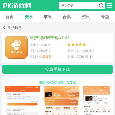
首页
安卓
苹果
合集
资讯
专题
安卓应用
安卓游戏
生活服务
休闲益智
体育竞速
卡牌棋牌
星护到家医护端 v1.0.1
大小：15.86 MB
模拟经营
角色扮演
策略塔防
语言：简体中文
系统：Android, iOS
类别：
生活服务
时间：2026-06-10
冒险解谜
赛车游戏
破解游戏
安卓手机下载
动作射击
星护到家医护端是一款专注