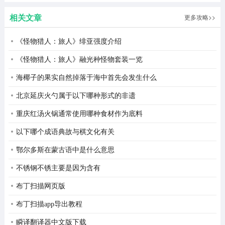
版
相关文章
更多攻略>>
《怪物猎人：旅人》绯亚强度介绍
《怪物猎人：旅人》融光种怪物套装一览
海椰子的果实自然掉落于海中首先会发生什么
北京延庆火勺属于以下哪种形式的非遗
重庆红汤火锅通常使用哪种食材作为底料
2、进入首页之后点击院内资讯观看资讯。
以下哪个成语典故与棋文化有关
鄂尔多斯在蒙古语中是什么意思
不锈钢不锈主要是因为含有
布丁扫描网页版
布丁扫描app导出教程
瞬译翻译器中文版下载