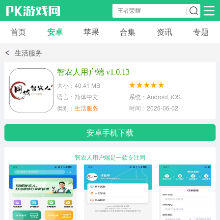
首页
安卓
苹果
合集
资讯
专题
安卓应用
安卓游戏
生活服务
休闲益智
体育竞速
卡牌棋牌
智农人用户端 v1.0.13
大小：40.41 MB
模拟经营
角色扮演
策略塔防
语言：简体中文
系统：Android, iOS
类别：
生活服务
时间：2026-06-02
冒险解谜
赛车游戏
破解游戏
安卓手机下载
动作射击
智农人用户端是一款专注同