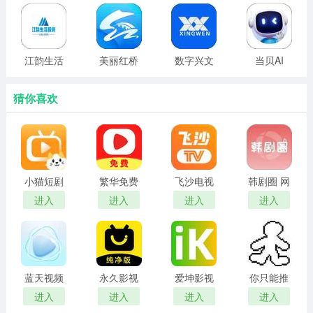
江韵生活
美丽红桥
数字兴文
当贝AI
服务师傅
端
猜你喜欢
小猫短剧
繁华免费
飞沙电视
韩剧圈 网
红包版
短剧 在线
tv官网版
页版
进入
进入
进入
进入
观看
蓝天视频
永久影视
爱坤影视
你只能推
免费无广
电视版
官网入口
搡
进入
进入
进入
进入
告追剧