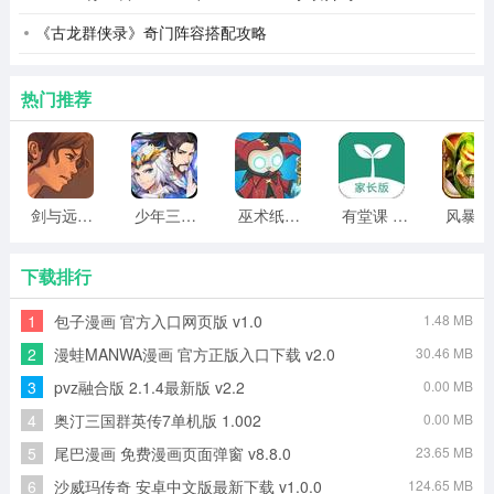
《古龙群侠录》奇门阵容搭配攻略
热门推荐
剑与远行人全角色版 vv1.14
少年三国志2无限元宝版最新版 vv5.3.9
巫术纸牌游戏 vv1.1.14
有堂课 v1.2.2
风
下载排行
1
包子漫画 官方入口网页版 v1.0
1.48 MB
2
漫蛙MANWA漫画 官方正版入口下载 v2.0
30.46 MB
3
pvz融合版 2.1.4最新版 v2.2
0.00 MB
4
奥汀三国群英传7单机版 1.002
0.00 MB
5
尾巴漫画 免费漫画页面弹窗 v8.8.0
23.65 MB
6
沙威玛传奇 安卓中文版最新下载 v1.0.0
124.65 MB