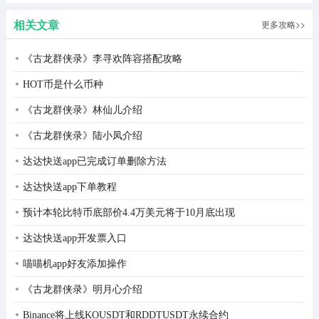
相关文章
更多攻略>>
《古龙群侠录》李寻欢阵容搭配攻略
HOT币是什么币种
《古龙群侠录》林仙儿介绍
《古龙群侠录》陆小凤介绍
2、找到自己需要的服务可以在线查看详情，并能直接在线
达达快送app已完成订单删除方法
下单。
达达快送app下单教程
预计本轮比特币底部价4.4万美元将于10月底出现
达达快送app开发票入口
喵喵机app好友添加操作
《古龙群侠录》明月心介绍
Binance将上线KOUSDT和RDDTUSDT永续合约