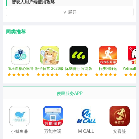
智农人用户端使用攻略
∨ 展开
1、下载完APP之后点击同意并接受按钮同意隐私政策。
同类推荐
血压血糖心率管
轻卡日常 2026最
际刻骑行 官网版
行步积好运
Yetimal
家
新版
版
便民服务APP
小鲸鱼兼
万能空调
M CALL
安喜签
职
通用遥控