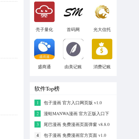
v1.1.3
壳子量化
首码网
光大信托
v1.2.1
v1.0
v5.6.4
盛商通
由美记账
消费记账
v1.0.2
v1.0.1
v3.5
软件Top榜
1
包子漫画 官方入口网页版 v1.0
2
漫蛙MANWA漫画 官方正版入口下
载 v2.0
3
尾巴漫画 免费漫画页面弹窗 v8.8.0
4
包子漫画 免费漫画官方页面 v1.0