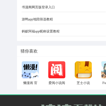
书漫阁网页版登录入口
游鸭app地陪筛选教程
蚂蚁阿福app昵称设置教程
猜你喜欢
懒漫画 官
爱阅小说阅
芝士小说
F
网正版
读器 手机
安卓版
v1.0.1
版 v2.0
v6.1.5.1111