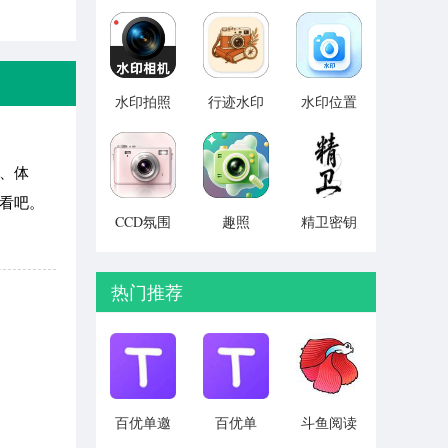
助手
v1.0.0
v1.0.4
v1.0.1
水印拍照
行迹水印
水印位置
定位相机
相机
模拟 v1.1
免费
v1.0.1
v1.1.6
、体
看看吧。
CCD氛围
趣照
精卫密钥
胶片相机
v1.1.9
透 永久免
v1.0.0
费版 v4.0
热门推荐
百优单邀
百优单
斗鱼阅读
请码版
v1.1.3
v1.3.2