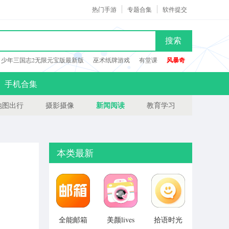
热门手游
专题合集
软件提交
搜索
少年三国志2无限元宝版最新版
巫术纸牌游戏
有堂课
风暴奇
手机合集
新闻阅读
地图出行
摄影摄像
教育学习
本类最新
全能邮箱
美颜lives
拾语时光