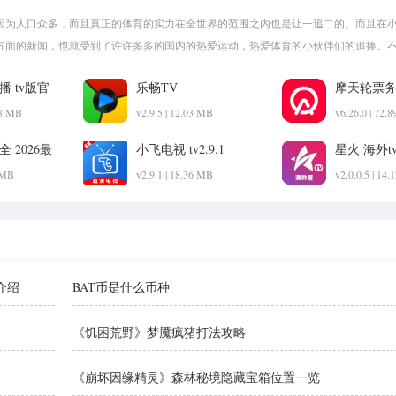
因为人口众多，而且真正的体育的实力在全世界的范围之内也是让一追二的。而且在
方面的新闻，也就受到了许许多多的国内的热爱运动，热爱体育的小伙伴们的追捧。
 tv版官
乐畅TV
摩天轮票务
68 MB
v2.9.5 | 12.03 MB
v6.26.0 | 72.
 2026最
小飞电视 tv2.9.1
星火 海外t
8 MB
v2.9.1 | 18.36 MB
v2.0.0.5 | 14
介绍
BAT币是什么币种
《饥困荒野》梦魇疯猪打法攻略
《崩坏因缘精灵》森林秘境隐藏宝箱位置一览