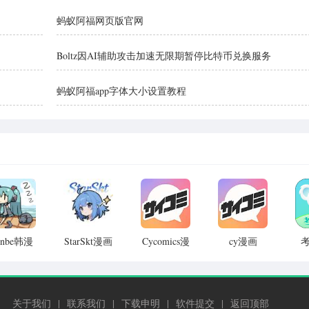
蚂蚁阿福网页版官网
Boltz因AI辅助攻击加速无限期暂停比特币兑换服务
蚂蚁阿福app字体大小设置教程
unbe韩漫
StarSkt漫画
Cycomics漫
cy漫画
安卓版
手机版
画
v8.050.20
v5.2.44
v1.0.0
v8.050.20
关于我们
|
联系我们
|
下载申明
|
软件提交
|
返回顶部