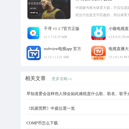
中国被号称为体育大国，不仅仅是
统治力也是无可匹敌的。所以体育
何一条热门的体育新闻！
千寻 v1.1.7官方正版
小薇电视直播
方版
v1.1.7 | 6.35 MB
v2.8.0.9 | 58.
webview电视app 官方
电视直播大全
下载最新版本
新版
v1.12.1 | 2.41 MB
v2.1.6 | 43.9
相关文章
更多攻略>>
早知道爱会这样伤人情会如此难枕是什么歌、歌名、歌手
《饥困荒野》中庭位置一览
COMP币怎么下载