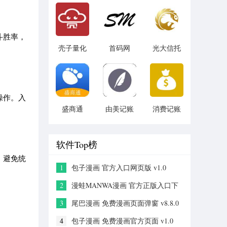
v1.1.3
斗胜率，
壳子量化
首码网
光大信托
v1.2.1
v1.0
v5.6.4
操作。入
盛商通
由美记账
消费记账
v1.0.2
v1.0.1
v3.5
软件Top榜
，避免统
1
包子漫画 官方入口网页版 v1.0
2
漫蛙MANWA漫画 官方正版入口下
载 v2.0
3
尾巴漫画 免费漫画页面弹窗 v8.8.0
4
包子漫画 免费漫画官方页面 v1.0