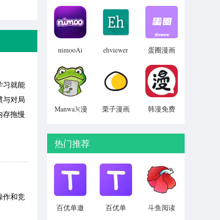
免卡密
畅聊版
网登录入
v2.0
v1.0.3
口网址
v1.5.1
nimooAi
ehviewer
蛋圈漫画
免登录版
2026正版
登录入口
v1.0.0
v5.2.1
v1.1.48
学习就能
惯与对局
Manwa3(漫
栗子漫画
韩漫免费
内存拖慢
蛙漫画)
app 官方
漫画 无限
官方免费
下载安装
制阅读
版 v2.0.0
最新版本
v1.2
热门推荐
v17.0
操作和竞
百优单邀
百优单
斗鱼阅读
请码版
v1.1.3
v1.3.2