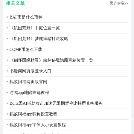
相关文章
更多攻略>>
BAT币是什么币种
《饥困荒野》中庭位置一览
《饥困荒野》梦魇疯猪打法攻略
COMP币怎么下载
《崩坏因缘精灵》森林秘境隐藏宝箱位置一览
书漫阁网页版登录入口
蚂蚁阿福网页版官网
游鸭app地陪筛选教程
Boltz因AI辅助攻击加速无限期暂停比特币兑换服务
蚂蚁阿福app昵称设置教程
蚂蚁阿福app字体大小设置教程