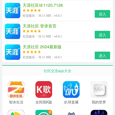
天涯社区id:1120.7126
进入
社交娱乐
56.11 MB
v6.8.1
天涯社区 登录首页
进入
社交娱乐
56.11 MB
v6.8.1
天涯社区 2024最新版
进入
社交娱乐
56.11 MB
v6.8.1
天涯社区app特色
社区交流app大全
1、论坛浏览功能
整合平台的所有论坛板块，支持用户自由浏览各个板块，
快速查看最新帖子和热门话题，直接参与讨论，表达个人
意见，沉浸在社区氛围中。
智沐生活
全民唱K版
叭球直播
我的世界
制裁盒子
2、独立发表的帖子
MlN