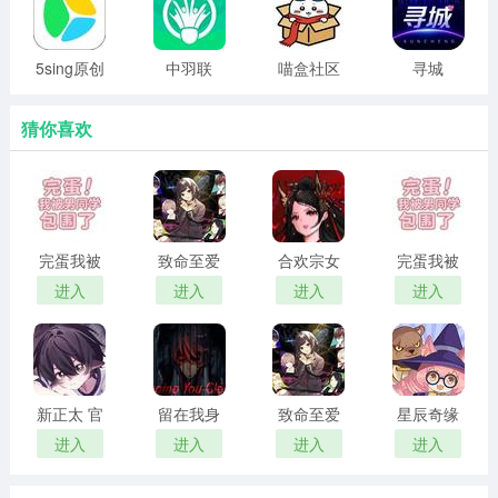
支持用户在任何论坛板块发帖，分享日常生活经历、情感
见解、专业知识等各种内容，结合图形和视频材料，轻松
5sing原创
中羽联
喵盒社区
寻城
音乐 官网
app 官网
安卓手机
与其他用户产生共鸣，进行交流和探索。
旧版
下载
版
猜你喜欢
3、私信一对一聊天
内置私信聊天功能，支持用户之间一对一的深入交流，无
需公开互动，在保护隐私的同时帮助用户建立更紧密的社
交关系，扩大社交圈。
完蛋我被
致命至爱
合欢宗女
完蛋我被
男同学包
中文版
修传 汉化
男同学包
进入
进入
进入
进入
围了 官方
版
围了 正版
正版
新正太 官
留在我身
致命至爱
星辰奇缘
方正版
边
汉化版
最新版
进入
进入
进入
进入