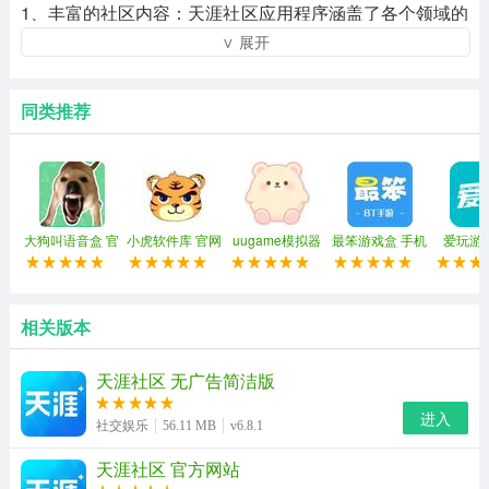
1、丰富的社区内容：天涯社区应用程序涵盖了各个领域的
∨ 展开
广泛热点话题，从社交活动、娱乐八卦到生活见解，应有
尽有。用户可以根据自己的兴趣选择感兴趣的话题，参与
讨论，结识志同道合的朋友。
同类推荐
2、独特的社区氛围：天涯社区以其独特的文化氛围和包容
性而闻名。它汇集了来自全国各地的网民，分享他们的故
事、经历和见解，形成了一个充满活力和创造力的社区。
大狗叫语音盒 官
小虎软件库 官网
uugame模拟器
最笨游戏盒 手机
爱玩游
方版
最新版
2026最新版
版
3、智能推荐系统：天涯社区应用程序内置智能推荐系统，
可以根据用户的浏览历史和兴趣推荐更符合用户口味的内
相关版本
容，增强用户体验。
4、交互性强：作为一款社交应用，天涯社区应用具有出色
天涯社区 无广告简洁版
的交互性。用户可以在这里结识志同道合的朋友，参与各
进入
社交娱乐
56.11 MB
v6.8.1
种主题的讨论，共同分享知识和见解。
天涯社区 官方网站