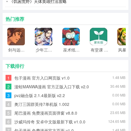
《饥困荒野》天体英雄打法攻略
热门推荐
天涯社区app内容
1、浏览热门话题：用户可以在天涯社区应用程序中浏览各
种热门话题，了解最新的社会动态和网民的意见，也可以
剑与远行人全角色版 vv1.14
少年三国志2无限元宝版最新版 vv5.3.9
巫术纸牌游戏 vv1.1.14
有堂课 v1.2.2
风
参与话题讨论来表达自己的意见。
下载排行
2、发布更新和文章：用户可以在个人主页上发布自己的更
新和文章，分享他们的生活经历、见解和想法。其他用户
1
包子漫画 官方入口网页版 v1.0
1.48 MB
可以点赞、评论和转发这些内容，形成良好的互动。
2
漫蛙MANWA漫画 官方正版入口下载 v2.0
30.46 MB
3、参与社区活动：天涯社区应用程序定期举办各种在线活
3
pvz融合版 2.1.4最新版 v2.2
0.00 MB
动，如征文比赛、专题讨论等。用户可以根据自己的兴趣
4
奥汀三国群英传7单机版 1.002
0.00 MB
参与，并获得丰厚的奖励和荣誉。
5
尾巴漫画 免费漫画页面弹窗 v8.8.0
23.65 MB
6
沙威玛传奇 安卓中文版最新下载 v1.0.0
124.65 MB
4、内容质量高：收集了众多网民的高质量内容和意见，让
7
包子漫画 免费漫画官方页面 v1.0
1.48 MB