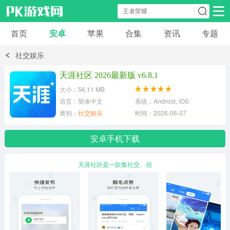
首页
安卓
苹果
合集
资讯
专题
安卓应用
安卓游戏
社交娱乐
休闲益智
体育竞速
卡牌棋牌
天涯社区 2026最新版 v6.8.1
大小：56.11 MB
模拟经营
角色扮演
策略塔防
语言：简体中文
系统：Android, iOS
类别：
社交娱乐
时间：2026-06-07
冒险解谜
赛车游戏
破解游戏
安卓手机下载
动作射击
天涯社区是一款集社交、信