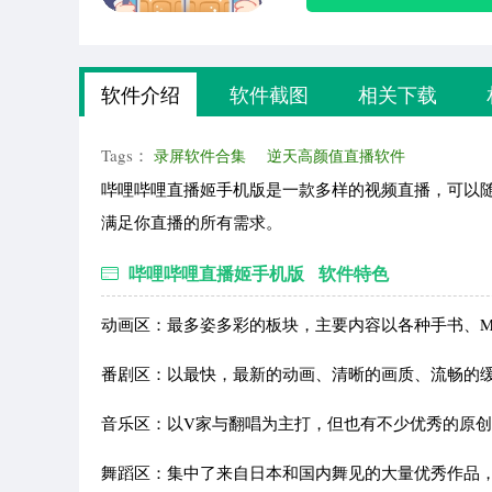
软件介绍
软件截图
相关下载
Tags：
录屏软件合集
逆天高颜值直播软件
哔哩哔哩直播姬手机版是一款多样的视频直播，可以
满足你直播的所有需求。
哔哩哔哩直播姬手机版 软件特色
动画区：最多姿多彩的板块，主要内容以各种手书、M
番剧区：以最快，最新的动画、清晰的画质、流畅的缓冲速
音乐区：以V家与翻唱为主打，但也有不少优秀的原
舞蹈区：集中了来自日本和国内舞见的大量优秀作品