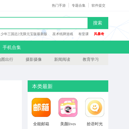
热门手游
专题合集
软件提交
搜索
少年三国志2无限元宝版最新版
巫术纸牌游戏
有堂课
风暴奇
手机合集
地图出行
摄影摄像
新闻阅读
教育学习
本类最新
全能邮箱
美颜lives
拾语时光