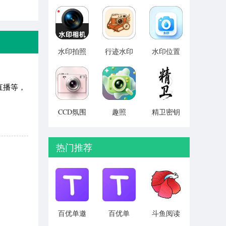
助手
v1.0.0
v1.0.4
v1.0.1
水印拍照
行迹水印
水印位置
定位相机
相机
模拟 v1.1
免费
v1.0.1
v1.1.6
直播等，
CCD氛围
趣照
精卫密钥
胶片相机
v1.1.9
透 永久免
v1.0.0
费版 v4.0
热门推荐
百优单邀
百优单
斗鱼阅读
请码版
v1.1.3
v1.3.2