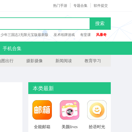
热门手游
专题合集
软件提交
搜索
少年三国志2无限元宝版最新版
巫术纸牌游戏
有堂课
风暴奇
手机合集
地图出行
摄影摄像
新闻阅读
教育学习
本类最新
全能邮箱
美颜lives
拾语时光