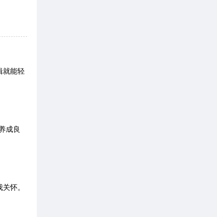
辑就能轻
，养成良
我关怀。