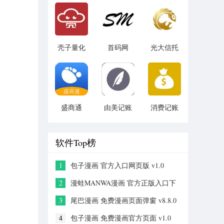
v1.1.3
壳子量化
首码网
光大信托
v1.2.1
v1.0
v5.6.4
盛商通
由美记账
消费记账
v1.0.2
v1.0.1
v3.5
软件Top榜
1
包子漫画 官方入口网页版 v1.0
2
漫蛙MANWA漫画 官方正版入口下
载 v2.0
3
尾巴漫画 免费漫画页面弹窗 v8.8.0
4
包子漫画 免费漫画官方页面 v1.0