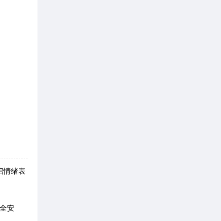
启情绪表
全安