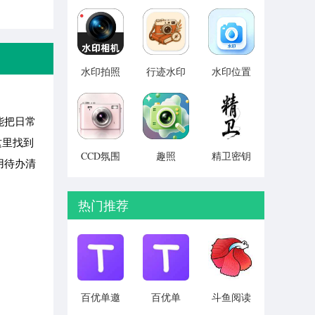
助手
v1.0.0
v1.0.4
v1.0.1
水印拍照
行迹水印
水印位置
定位相机
相机
模拟 v1.1
免费
v1.0.1
v1.1.6
能把日常
这里找到
CCD氛围
趣照
精卫密钥
用待办清
胶片相机
v1.1.9
透 永久免
v1.0.0
费版 v4.0
热门推荐
百优单邀
百优单
斗鱼阅读
请码版
v1.1.3
v1.3.2