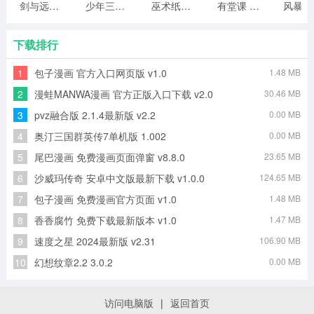
剑与远行人全角色版 vv1.14
少年三国志2无限元宝版最新版 vv5.3.9
巫术纸牌游戏 vv1.1.14
有堂课 v1.2.2
风
下载排行
1
包子漫画 官方入口网页版 v1.0
1.48 MB
2
漫蛙MANWA漫画 官方正版入口下载 v2.0
30.46 MB
3
pvz融合版 2.1.4最新版 v2.2
0.00 MB
4
奥汀三国群英传7单机版 1.002
0.00 MB
5
尾巴漫画 免费漫画页面弹窗 v8.8.0
23.65 MB
6
沙威玛传奇 安卓中文版最新下载 v1.0.0
124.65 MB
7
包子漫画 免费漫画官方页面 v1.0
1.48 MB
8
香香腐竹 免费下载最新版本 v1.0
1.47 MB
9
速度之星 2024最新版 v2.31
106.90 MB
10
幻想纹章2.2 3.0.2
0.00 MB
访问电脑版
|
返回首页