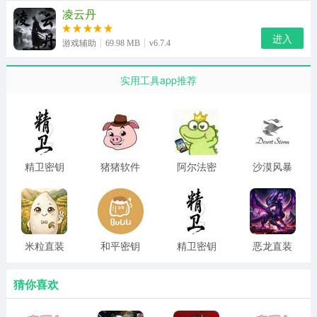
凌云丹
进入
游戏辅助
69.98 MB
v6.7.4
实用工具app推荐
精卫密钥
猪猪软件
阿尔法密
沙漠风暴
透 2026最
库app 下
钥透 永久
直装 公益
新版
载官网最
免费版
版
新版
米粒直装
和平密钥
精卫密钥
恶龙直装
密钥透
透 官网版
透 免费版
v8.0
猜你喜欢