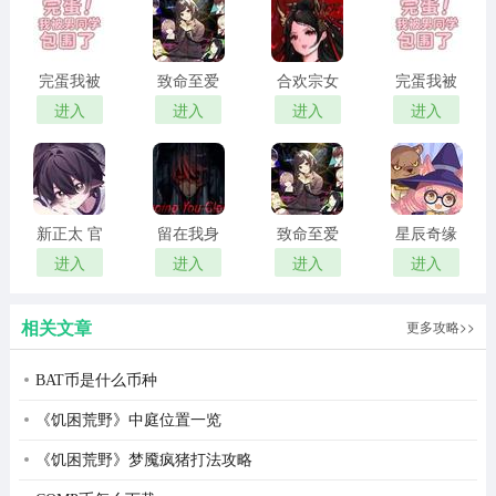
完蛋我被
致命至爱
合欢宗女
完蛋我被
男同学包
中文版
修传 汉化
男同学包
进入
进入
进入
进入
围了 官方
版
围了 正版
正版
新正太 官
留在我身
致命至爱
星辰奇缘
方正版
边
汉化版
最新版
进入
进入
进入
进入
相关文章
更多攻略>>
BAT币是什么币种
《饥困荒野》中庭位置一览
凌云丹使用教程
《饥困荒野》梦魇疯猪打法攻略
1、软件打开需要授权悬浮窗权限。