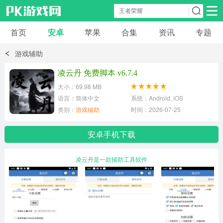
首页
安卓
苹果
合集
资讯
专题
安卓应用
安卓游戏
游戏辅助
休闲益智
体育竞速
卡牌棋牌
凌云丹 免费脚本 v6.7.4
大小：69.98 MB
模拟经营
角色扮演
策略塔防
语言：简体中文
系统：Android, iOS
类别：
游戏辅助
时间：2026-07-25
冒险解谜
赛车游戏
破解游戏
安卓手机下载
动作射击
凌云丹是一款辅助工具软件