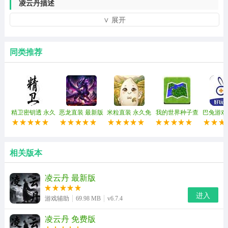
凌云丹描述
∨ 展开
1、提高竞争胜率的核心辅助功能：
核心亮点配备了两个核心辅助功能：自动瞄准和透视。自
同类推荐
动瞄准可以帮助玩家锁定敌人，自动调整十字准线，大大
提高命中率;透视功能允许玩家看到墙和障碍物后面的敌
人，提前掌握他们的位置，抓住竞争优势，有效提高他们
赢得战斗的机会。
精卫密钥透 永久
恶龙直装 最新版
米粒直装 永久免
我的世界种子查
巴兔游戏
免费版
费版
询器 官方正版
卓
2、协助战术发展的数据支持：
亮点在于其数据统计分析功能，可以帮助玩家分析游戏数
相关版本
据，准确把握自己的竞争劣势和优势，为战术的合理制定
提供强有力的支持，使玩家在游戏中更有针对性，进一步
凌云丹 最新版
提高他们的竞争表现。
进入
游戏辅助
69.98 MB
v6.7.4
3、参数永久保存，方便无忧：
凌云丹 免费版