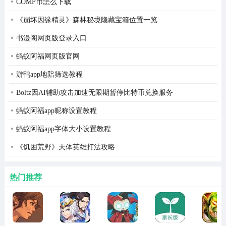
COMP币怎么下载
2、打开后返回软件即可正常使用。
《崩坏因缘精灵》森林秘境隐藏宝箱位置一览
3、内置多个脚本工具可以直接使用。
书漫阁网页版登录入口
4、打开需要使用到的游戏中，开启相关的辅助功能即可。
蚂蚁阿福网页版官网
游鸭app地陪筛选教程
Boltz因AI辅助攻击加速无限期暂停比特币兑换服务
蚂蚁阿福app昵称设置教程
蚂蚁阿福app字体大小设置教程
《饥困荒野》天体英雄打法攻略
热门推荐