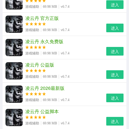
亮点是支持自动保存玩家的游戏参数设置，实现永久数据
进入
游戏辅助
69.98 MB
v6.7.4
存储。下次打开软件时，可以直接调用之前的设置，无需
凌云丹 官方正版
重复调整，节省了操作时间，使用起来更加方便无忧。
进入
4、高度定制化，适应不同需求：
游戏辅助
69.98 MB
v6.7.4
亮点是玩家可以根据自己的游戏习惯自由定制各种辅助功
凌云丹 永久免费版
能开关，调整参数，创建专属的辅助解决方案。无论是初
进入
游戏辅助
69.98 MB
v6.7.4
学者还是经验丰富的玩家，都能找到适应性强的合适使用
凌云丹 公益版
模式。
进入
游戏辅助
69.98 MB
v6.7.4
凌云丹 2026最新版
进入
游戏辅助
69.98 MB
v6.7.4
凌云丹 公益脚本
进入
游戏辅助
69.98 MB
v6.7.4