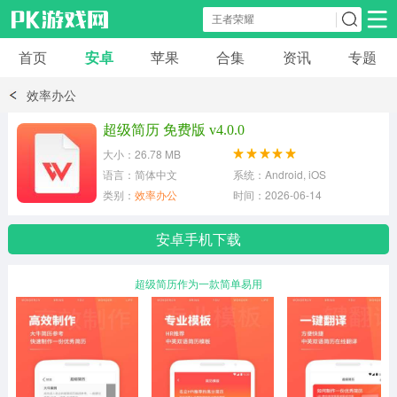
首页
安卓
苹果
合集
资讯
专题
安卓应用
安卓游戏
效率办公
休闲益智
体育竞速
卡牌棋牌
超级简历 免费版 v4.0.0
大小：26.78 MB
模拟经营
角色扮演
策略塔防
语言：简体中文
系统：Android, iOS
类别：
效率办公
时间：2026-06-14
冒险解谜
赛车游戏
破解游戏
安卓手机下载
动作射击
超级简历作为一款简单易用