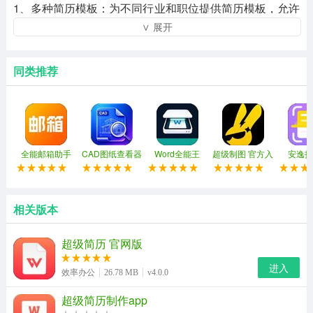
1、多种简历模板：为不同行业和职位提供简历模板，允许
∨ 展开
用户根据自己的需要选择合适的模板进行编辑。
2、智能布局：自动调整文本、图像等元素的位置和大小，
同类推荐
确保简历格式整洁美观。
3、内容编辑：支持文本、图像、链接等各种内容形式的编
辑。用户可以自由添加个人经历、教育背景、技能和专业
等信息。
全能邮箱助手
CAD图纸查看器
Word全能王
超级制图 官方入
安逸扫
口
4、个性化定制：提供字体、颜色、图标等多种定制选项，
允许用户根据个人风格和喜好定制简历。
相关版本
超级简历 官网版
进入
效率办公
26.78 MB
v4.0.0
超级简历制作app