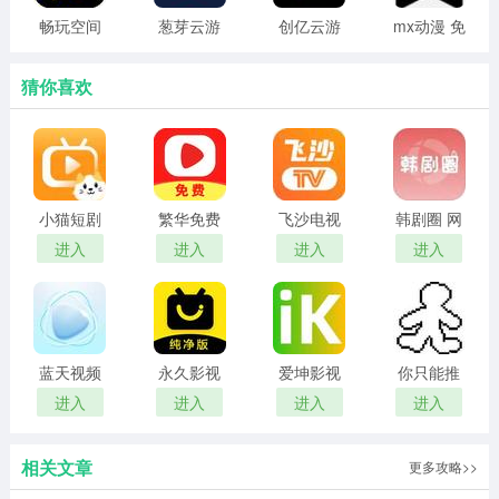
畅玩空间
葱芽云游
创亿云游
mx动漫 免
1、丰富的内容库：包含各种行业术语、项目经验、技能描
网页版
app官方
费官方正
述等材料，帮助用户快速填写简历内容。
正版
版
猜你喜欢
2、求职指南：提供求职技巧和面试准备等实用信息，帮助
用户提高求职竞争力。
3、职业规划工具：提供职业规划建议，帮助用户明确职业
小猫短剧
繁华免费
飞沙电视
韩剧圈 网
方向，制定个人发展计划。
红包版
短剧 在线
tv官网版
页版
进入
进入
进入
进入
4、在线预览和导出：支持简历效果的在线预览，可以导出
观看
为PDF、Word等格式，供用户打印或发送给雇主。
超级简历软件特色
蓝天视频
永久影视
爱坤影视
你只能推
1、简单易用：界面设计简洁明了，操作流程易于理解，即
免费无广
电视版
官网入口
搡
进入
进入
进入
进入
使是第一次也很容易上手。
告追剧
相关文章
2、职业指导：提供丰富的职业指导资源，包括求职信撰
更多攻略>>