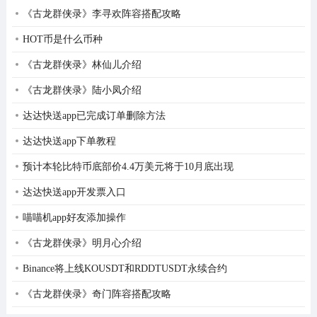
写、面试技巧等，帮助用户全方位提升工作竞争力。
《古龙群侠录》李寻欢阵容搭配攻略
3、云存储：支持云存储和同步，允许用户随时随地在不同
HOT币是什么币种
设备上编辑和查看简历。
《古龙群侠录》林仙儿介绍
4、隐私保护：严格保护用户的个人信息和隐私，确保用户
《古龙群侠录》陆小凤介绍
数据的安全性和保密性。
达达快送app已完成订单删除方法
超级简历app怎么免费导出pdf
达达快送app下单教程
1、打开超级简历，进入应用程序主界面，选择“新建/导入
预计本轮比特币底部价4.4万美元将于10月底出现
简历”选项。
达达快送app开发票入口
喵喵机app好友添加操作
《古龙群侠录》明月心介绍
Binance将上线KOUSDT和RDDTUSDT永续合约
《古龙群侠录》奇门阵容搭配攻略