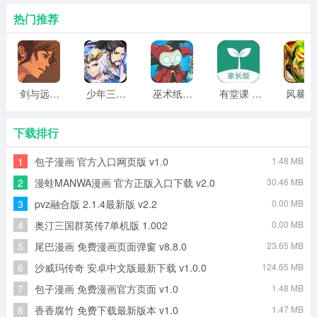
热门推荐
剑与远行人全角色版 vv1.14
少年三国志2无限元宝版最新版 vv5.3.9
巫术纸牌游戏 vv1.1.14
有堂课 v1.2.2
风
下载排行
1
包子漫画 官方入口网页版 v1.0
1.48 MB
2
漫蛙MANWA漫画 官方正版入口下载 v2.0
30.46 MB
3
pvz融合版 2.1.4最新版 v2.2
0.00 MB
4
奥汀三国群英传7单机版 1.002
0.00 MB
5
尾巴漫画 免费漫画页面弹窗 v8.8.0
23.65 MB
6
沙威玛传奇 安卓中文版最新下载 v1.0.0
124.65 MB
7
包子漫画 免费漫画官方页面 v1.0
1.48 MB
8
香香腐竹 免费下载最新版本 v1.0
1.47 MB