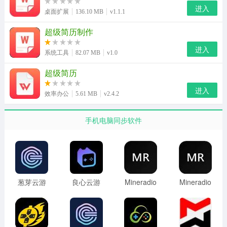
进入
桌面扩展
136.10 MB
v1.1.1
超级简历制作
进入
系统工具
82.07 MB
v1.0
超级简历
进入
效率办公
5.61 MB
v2.4.2
手机电脑同步软件
葱芽云游
良心云游
Mineradio
Mineradio
最新版本
官网入口
1.1.6官方
手机安卓
下载
版
超级简历软件亮点